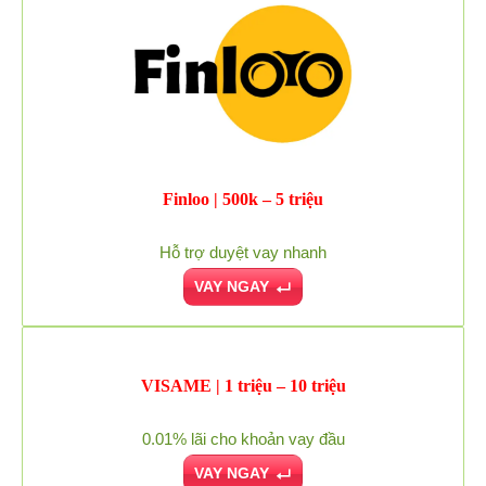
Finloo | 500k – 5 triệu
Hỗ trợ duyệt vay nhanh
VAY NGAY
VISAME | 1 triệu – 10 triệu
0.01% lãi cho khoản vay đầu
VAY NGAY