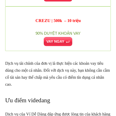
CREZU | 500k – 10 triệu
90% DUYỆT KHOẢN VAY
VAY NGAY
Dịch vụ tài chính của đơn vị là thực hiện các khoản vay tiêu
dùng cho một cá nhân. Đối với dịch vụ này, bạn không cần cầm
cố tài sản hay thế chấp mà yêu cầu có điểm tín dụng cá nhân
cao.
Ưu điểm videdang
Dịch vụ của Ví Dễ Dàng đáp ứng được lòng tin của khách hàng