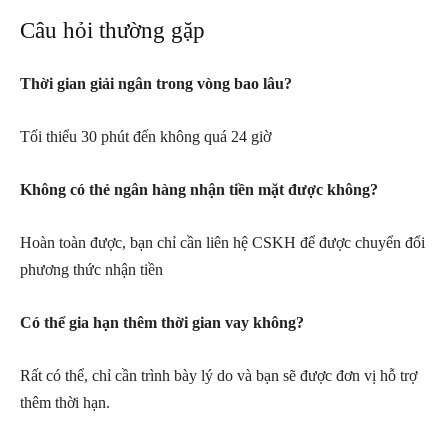
Câu hỏi thường gặp
Thời gian giải ngân trong vòng bao lâu?
Tối thiểu 30 phút đến không quá 24 giờ
Không có thẻ ngân hàng nhận tiền mặt được không?
Hoàn toàn được, bạn chỉ cần liên hệ CSKH để được chuyển đổi
phương thức nhận tiền
Có thể gia hạn thêm thời gian vay không?
Rất có thể, chỉ cần trình bày lý do và bạn sẽ được đơn vị hỗ trợ
thêm thời hạn.