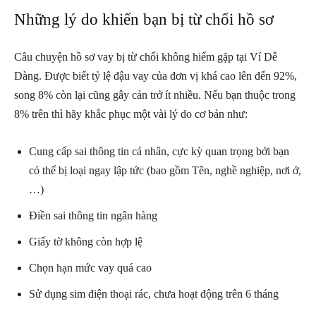
Những lý do khiến bạn bị từ chối hồ sơ
Câu chuyện hồ sơ vay bị từ chối không hiếm gặp tại Ví Dễ
Dàng. Được biết tỷ lệ đậu vay của đơn vị khá cao lên đến 92%,
song 8% còn lại cũng gây cản trở ít nhiều. Nếu bạn thuộc trong
8% trên thì hãy khắc phục một vài lý do cơ bản như:
Cung cấp sai thông tin cá nhân, cực kỳ quan trọng bởi bạn
có thể bị loại ngay lập tức (bao gồm Tên, nghề nghiệp, nơi ở,
…)
Điền sai thông tin ngân hàng
Giấy tờ không còn hợp lệ
Chọn hạn mức vay quá cao
Sử dụng sim điện thoại rác, chưa hoạt động trên 6 tháng