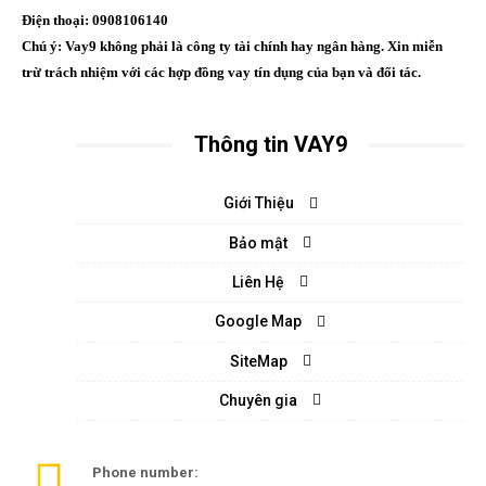
Điện thoại: 0908106140
Chú ý: Vay9 không phải là công ty tài chính hay ngân hàng. Xin miễn
trừ trách nhiệm với các hợp đồng vay tín dụng của bạn và đối tác.
Thông tin VAY9
Giới Thiệu
Bảo mật
Liên Hệ
Google Map
SiteMap
Chuyên gia
Phone number: