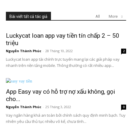
Bài viết tất cả tác giả
All
More
Luckycat loan app vay tiền tín chấp 2 – 50
triệu
Nguyễn Thành Phúc
-
28 Tháng 10, 2022
2
Luckycat loan app tài chính trực tuyến mang lại các giải pháp vay
nhanh trên nền tảng mobile. Thông thường có rất nhiều app...
App Easy vay có hỗ trợ nợ xấu không, gọi
cho...
Nguyễn Thành Phúc
-
25 Tháng 3, 2022
0
Vay ngân hàng khá an toàn bởi chính sách quy định minh bạch. Tuy
nhiên yêu cầu thủ tục nhiều vô kể, chưa tính...