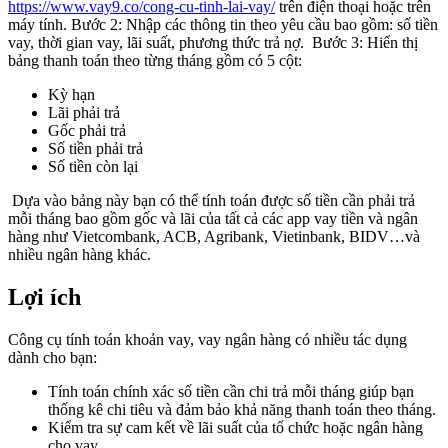
https://www.vay9.co/cong-cu-tinh-lai-vay/
trên điện thoại hoặc trên
máy tính. Bước 2: Nhập các thông tin theo yêu cầu bao gồm: số tiền
vay, thời gian vay, lãi suất, phương thức trả nợ.
Bước 3: Hiển thị
bảng thanh toán theo từng tháng gồm có 5 cột:
Kỳ hạn
Lãi phải trả
Gốc phải trả
Số tiền phải trả
Số tiền còn lại
Dựa vào bảng này bạn có thể tính toán được số tiền cần phải trả
mỗi tháng bao gồm gốc và lãi của tất cả các app vay tiền và ngân
hàng như Vietcombank, ACB, Agribank, Vietinbank, BIDV…và
nhiều ngân hàng khác.
Lợi ích
Công cụ tính toán khoản vay, vay ngân hàng có nhiều tác dụng
dành cho bạn:
Tính toán chính xác số tiền cần chi trả mỗi tháng giúp bạn
thống kê chi tiêu và đảm bảo khả năng thanh toán theo tháng.
Kiểm tra sự cam kết về lãi suất của tổ chức hoặc ngân hàng
cho vay.