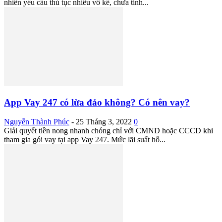
nhiên yêu cầu thủ tục nhiều vô kể, chưa tính...
App Vay 247 có lừa đảo không? Có nên vay?
Nguyễn Thành Phúc
-
25 Tháng 3, 2022
0
Giải quyết tiền nong nhanh chóng chỉ với CMND hoặc CCCD khi
tham gia gói vay tại app Vay 247. Mức lãi suất hỗ...