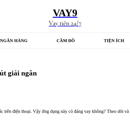
VAY9
Vay tiền 24/7
NGÂN HÀNG
CẦM ĐỒ
TIỆN ÍCH
t giải ngân
 tác trên điện thoại. Vậy ứng dụng này có đáng vay không? Theo dõi và