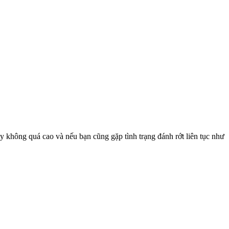
y không quá cao và nếu bạn cũng gặp tình trạng đánh rớt liên tục như