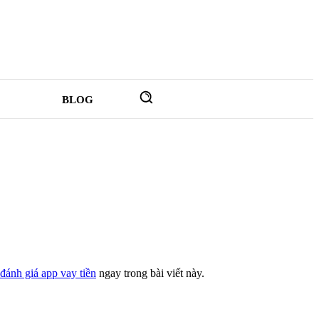
BLOG
đánh giá app vay tiền
ngay trong bài viết này.