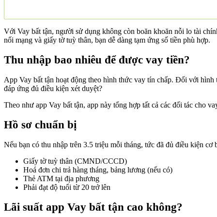
Với Vay bất tận, người sử dụng không còn boăn khoăn nỗi lo tài chín
nối mạng và giấy tờ tuỳ thân, bạn dễ dàng tạm ứng số tiền phù hợp.
Thu nhập bao nhiêu để được vay tiền?
App Vay bất tận hoạt động theo hình thức vay tín chấp. Đối với hình
đáp ứng đủ điều kiện xét duyệt?
Theo như app Vay bất tận, app này tổng hợp tất cả các đối tác cho va
Hồ sơ chuẩn bị
Nếu bạn có thu nhập trên 3.5 triệu mỗi tháng, tức đã đủ điều kiện cơ 
Giấy tờ tuỳ thân (CMND/CCCD)
Hoá đơn chi trả hàng tháng, bảng lương (nếu có)
Thẻ ATM tại địa phương
Phải đạt độ tuổi từ 20 trở lên
Lãi suất app Vay bất tận cao không?