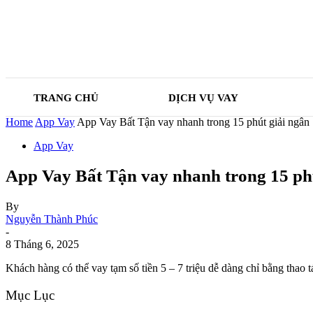
TRANG CHỦ
DỊCH VỤ VAY
Home
App Vay
App Vay Bất Tận vay nhanh trong 15 phút giải ngân
App Vay
App Vay Bất Tận vay nhanh trong 15 phú
By
Nguyễn Thành Phúc
-
8 Tháng 6, 2025
Khách hàng có thể vay tạm số tiền 5 – 7 triệu dễ dàng chỉ bằng thao
Mục Lục