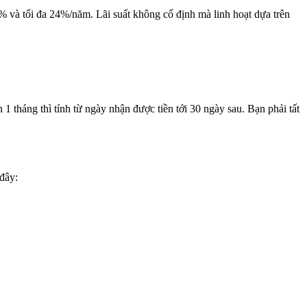
 10% và tối đa 24%/năm. Lãi suất không cố định mà linh hoạt dựa trên
1 tháng thì tính từ ngày nhận được tiền tới 30 ngày sau. Bạn phải tất
 đây: