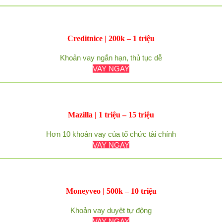
Creditnice | 200k – 1 triệu
Khoản vay ngắn hạn, thủ tục dễ
VAY NGAY
Mazilla | 1 triệu – 15 triệu
Hơn 10 khoản vay của tổ chức tài chính
VAY NGAY
Moneyveo | 500k – 10 triệu
Khoản vay duyệt tự động
VAY NGAY