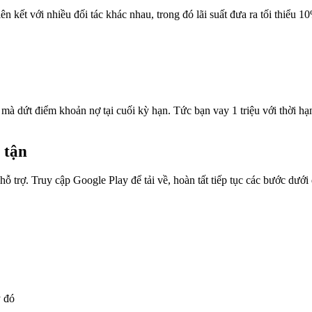
iên kết với nhiều đối tác khác nhau, trong đó lãi suất đưa ra tối thiểu
mà dứt điểm khoản nợ tại cuối kỳ hạn. Tức bạn vay 1 triệu với thời hạn 
 tận
hỗ trợ. Truy cập Google Play để tải về, hoàn tất tiếp tục các bước dưới
y đó