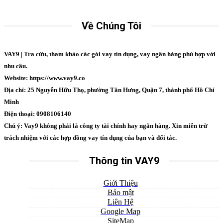
Về Chúng Tôi
VAY9 | Tra cứu, tham khảo các gói vay tín dụng, vay ngân hàng phù hợp với
nhu cầu.
Website: https://www.vay9.co
Địa chỉ: 25 Nguyễn Hữu Thọ, phường Tân Hưng, Quận 7, thành phố Hồ Chí
Minh
Điện thoại: 0908106140
Chú ý: Vay9 không phải là công ty tài chính hay ngân hàng. Xin miễn trừ
trách nhiệm với các hợp đồng vay tín dụng của bạn và đối tác.
Thông tin VAY9
Giới Thiệu
Bảo mật
Liên Hệ
Google Map
SiteMap