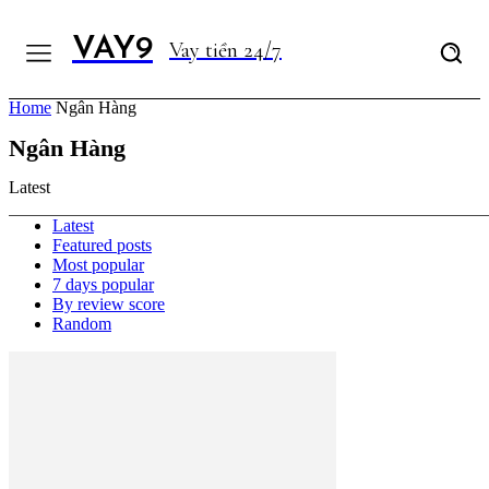
VAY9
Vay tiền 24/7
Home
Ngân Hàng
Ngân Hàng
Latest
Latest
Featured posts
Most popular
7 days popular
By review score
Random