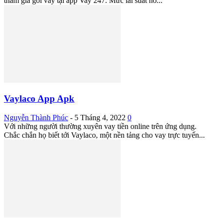
tham gia gói vay tại app Vay 247. Mức lãi suất hỗ...
Vaylaco App Apk
Nguyễn Thành Phúc
-
5 Tháng 4, 2022
0
Với những người thường xuyên vay tiền online trên ứng dụng.
Chắc chắn họ biết tới Vaylaco, một nền tảng cho vay trực tuyến...