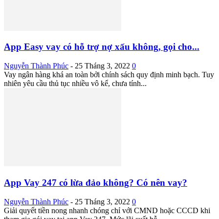
App Easy vay có hỗ trợ nợ xấu không, gọi cho...
Nguyễn Thành Phúc
-
25 Tháng 3, 2022
0
Vay ngân hàng khá an toàn bởi chính sách quy định minh bạch. Tuy
nhiên yêu cầu thủ tục nhiều vô kể, chưa tính...
App Vay 247 có lừa đảo không? Có nên vay?
Nguyễn Thành Phúc
-
25 Tháng 3, 2022
0
Giải quyết tiền nong nhanh chóng chỉ với CMND hoặc CCCD khi