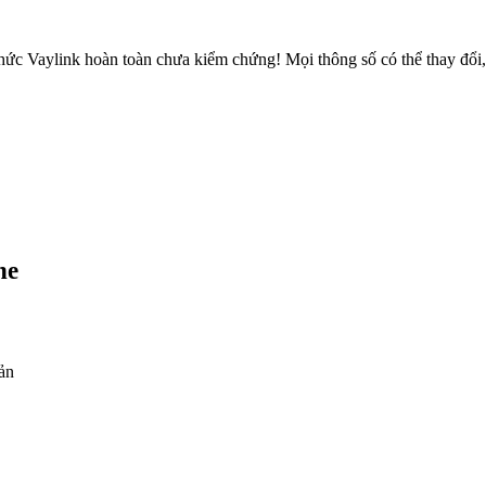
hức Vaylink hoàn toàn chưa kiểm chứng! Mọi thông số có thể thay đổi, li
ne
ản