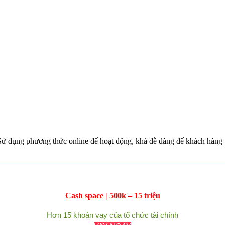
. Sử dụng phương thức online để hoạt động, khá dễ dàng để khách hàng 
Cash space | 500k – 15 triệu
Hơn 15 khoản vay của tổ chức tài chính