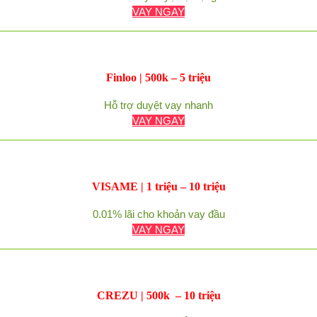
VAY NGAY
Finloo | 500k – 5 triệu
Hỗ trợ duyệt vay nhanh
VAY NGAY
VISAME | 1 triệu – 10 triệu
0.01% lãi cho khoản vay đầu
VAY NGAY
CREZU | 500k – 10 triệu