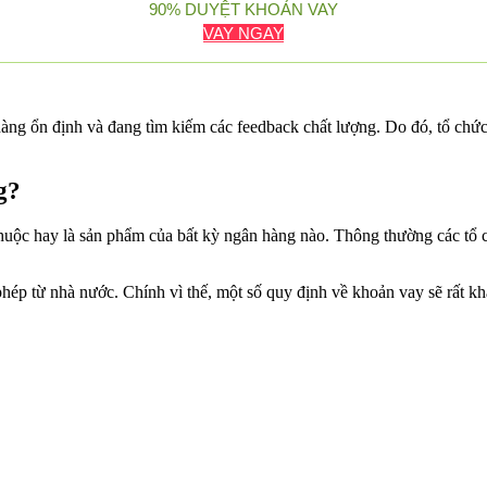
90% DUYỆT KHOẢN VAY
VAY NGAY
hàng ổn định và đang tìm kiếm các feedback chất lượng. Do đó, tổ chứ
g?
thuộc hay là sản phẩm của bất kỳ ngân hàng nào. Thông thường các tổ c
ép từ nhà nước. Chính vì thế, một số quy định về khoản vay sẽ rất khá