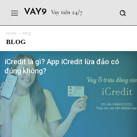
VAY9
Vay tiền 24/7
Home
Blog
BLOG
iCredit là gì? App iCredit lừa đảo có
đúng không?