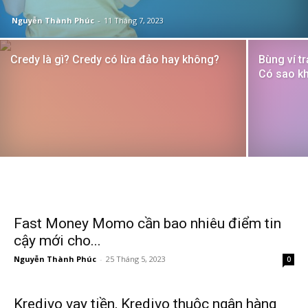
Nguyễn Thành Phúc
-
11 Tháng 7, 2023
Credy là gì? Credy có lừa đảo hay không?
Bùng ví t
Có sao k
Fast Money Momo cần bao nhiêu điểm tin
cậy mới cho...
Nguyễn Thành Phúc
-
25 Tháng 5, 2023
0
Kredivo vay tiền, Kredivo thuộc ngân hàng