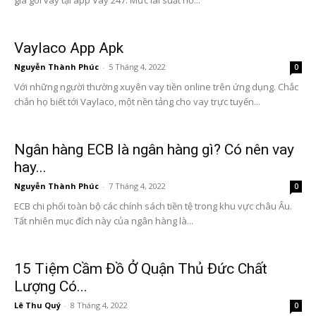
Vaylaco App Apk
Nguyễn Thành Phúc
-
5 Tháng 4, 2022
0
Với những người thường xuyên vay tiền online trên ứng dụng. Chắc
chắn họ biết tới Vaylaco, một nền tảng cho vay trực tuyến...
Ngân hàng ECB là ngân hàng gì? Có nên vay
hay...
Nguyễn Thành Phúc
-
7 Tháng 4, 2022
0
ECB chi phối toàn bộ các chính sách tiền tệ trong khu vực châu Âu.
Tất nhiên mục đích này của ngân hàng là...
15 Tiệm Cầm Đồ Ở Quận Thủ Đức Chất
Lượng Có...
Lê Thu Quý
-
8 Tháng 4, 2022
0