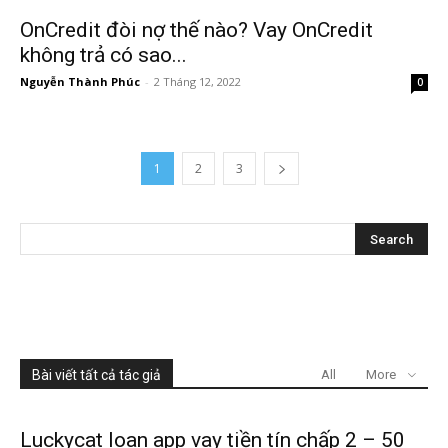
OnCredit đòi nợ thế nào? Vay OnCredit
không trả có sao...
Nguyễn Thành Phúc
-
2 Tháng 12, 2022
0
1
2
3
Bài viết tất cả tác giả
All
More
Luckycat loan app vay tiền tín chấp 2 – 50