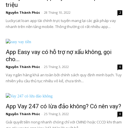
triệu
Nguyễn Thành Phúc
-
28 Tháng 10, 2022
2
Luckycat loan app tài chính trực tuyến mang lại các giải pháp vay
nhanh trên nền tảng mobile. Thông thường có rất nhiều app...
App Easy vay có hỗ trợ nợ xấu không, gọi
cho...
Nguyễn Thành Phúc
-
25 Tháng 3, 2022
0
Vay ngân hàng khá an toàn bởi chính sách quy định minh bạch. Tuy
nhiên yêu cầu thủ tục nhiều vô kể, chưa tính...
App Vay 247 có lừa đảo không? Có nên vay?
Nguyễn Thành Phúc
-
25 Tháng 3, 2022
0
Giải quyết tiền nong nhanh chóng chỉ với CMND hoặc CCCD khi tham
gia gói vay tại app Vay 247. Mức lãi suất hỗ...