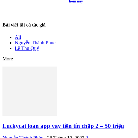
hôm nay
Bài viết tất cả tác giả
All
Nguyễn Thành Phúc
Lê Thu Quý
More
Luckycat loan app vay tiền tín chấp 2 – 50 triệu
Nguyễn Thành Phúc
-
28 Tháng 10, 2022
2