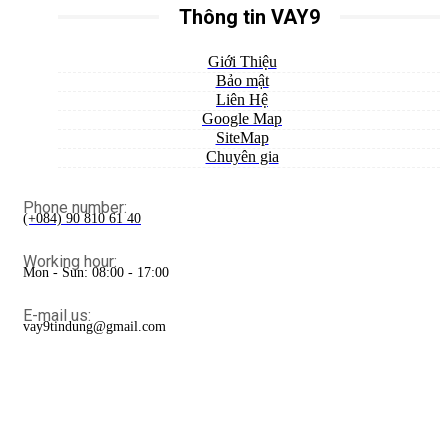
Thông tin VAY9
Giới Thiệu
Bảo mật
Liên Hệ
Google Map
SiteMap
Chuyên gia
Phone number:
(+084) 90 810 61 40
Working hour:
Mon - Sun: 08:00 - 17:00
E-mail us:
vay9tindung@gmail.com