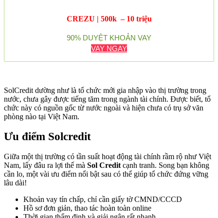
CREZU | 500k – 10 triệu
90% DUYỆT KHOẢN VAY
VAY NGAY
SolCredit dường như là tổ chức mới gia nhập vào thị trường trong
nước, chưa gây được tiếng tăm trong ngành tài chính. Được biết, tổ
chức này có nguồn gốc từ nước ngoài và hiện chưa có trụ sở văn
phòng nào tại Việt Nam.
Ưu điểm Solcredit
Giữa một thị trường có tần suất hoạt động tài chính rầm rộ như Việt
Nam, lấy đâu ra lợi thế mà
Sol Credit
cạnh tranh. Song bạn không
cần lo, một vài ưu điểm nổi bật sau có thể giúp tổ chức đứng vững
lâu dài!
Khoản vay tín chấp, chỉ cần giấy tờ CMND/CCCD
Hồ sơ đơn giản, thao tác hoàn toàn online
Thời gian thẩm định và giải ngân rất nhanh