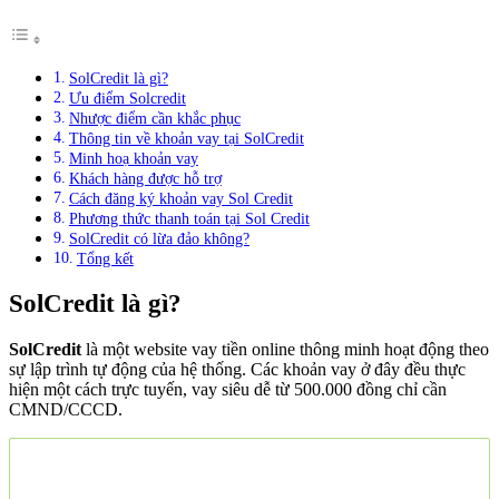
SolCredit là gì?
Ưu điểm Solcredit
Nhược điểm cần khắc phục
Thông tin về khoản vay tại SolCredit
Minh hoạ khoản vay
Khách hàng được hỗ trợ
Cách đăng ký khoản vay Sol Credit
Phương thức thanh toán tại Sol Credit
SolCredit có lừa đảo không?
Tổng kết
SolCredit là gì?
SolCredit
là một website vay tiền online thông minh hoạt động theo
sự lập trình tự động của hệ thống. Các khoản vay ở đây đều thực
hiện một cách trực tuyến, vay siêu dễ từ 500.000 đồng chỉ cần
CMND/CCCD.