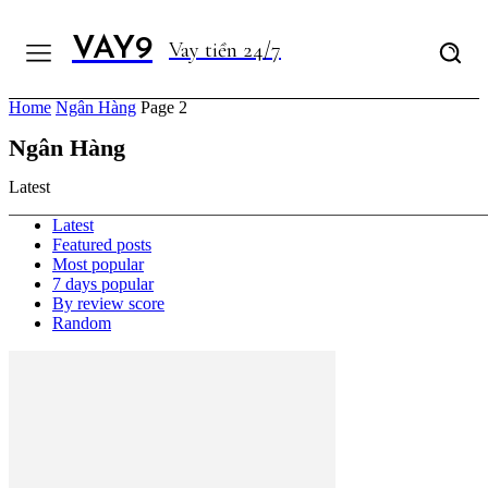
VAY9
Vay tiền 24/7
Home
Ngân Hàng
Page 2
Ngân Hàng
Latest
Latest
Featured posts
Most popular
7 days popular
By review score
Random