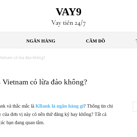
VAY9
Vay tiền 24/7
NGÂN HÀNG
CẦM ĐỒ
 Vietnam có lừa đảo không?
 Vietnam có lừa đảo không?
ank và thắc mắc là
KBank là ngân hàng gì
? Thông tin chi
ay của đơn vị này có nên thử đăng ký hay không? Tất cả
 các bạn đang quan tâm.