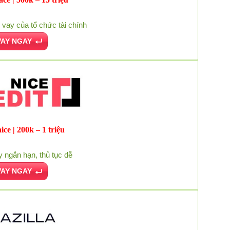
vay của tổ chức tài chính
VAY NGAY
ice | 200k – 1 triệu
 ngắn hạn, thủ tục dễ
VAY NGAY