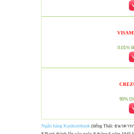
VISAME |
0.01% lã
CREZU 
90% D
Ngân hàng Kasikornbank
(tiếng Thái: ธนาคารกส
KBank thành lập vào ngày 8 tháng 6 năm 1945 