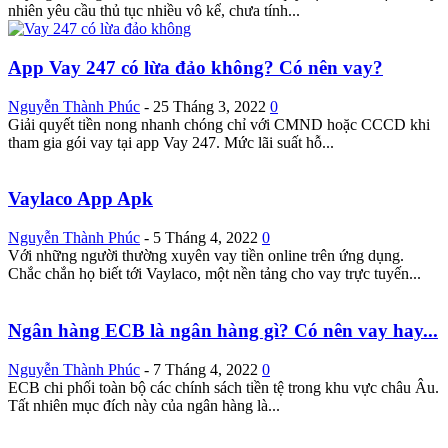
nhiên yêu cầu thủ tục nhiều vô kể, chưa tính...
App Vay 247 có lừa đảo không? Có nên vay?
Nguyễn Thành Phúc
-
25 Tháng 3, 2022
0
Giải quyết tiền nong nhanh chóng chỉ với CMND hoặc CCCD khi
tham gia gói vay tại app Vay 247. Mức lãi suất hỗ...
Vaylaco App Apk
Nguyễn Thành Phúc
-
5 Tháng 4, 2022
0
Với những người thường xuyên vay tiền online trên ứng dụng.
Chắc chắn họ biết tới Vaylaco, một nền tảng cho vay trực tuyến...
Ngân hàng ECB là ngân hàng gì? Có nên vay hay...
Nguyễn Thành Phúc
-
7 Tháng 4, 2022
0
ECB chi phối toàn bộ các chính sách tiền tệ trong khu vực châu Âu.
Tất nhiên mục đích này của ngân hàng là...