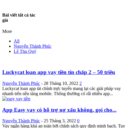
Bài viết tất cả tác
giả
More
All
Nguyễn Thành Phúc
Lê Thu Quý
Luckycat loan app vay tiền tín chấp 2 – 50 triệu
Nguyễn Thành Phúc
-
28 Tháng 10, 2022
2
Luckycat loan app tài chính trực tuyến mang lại các giải pháp vay
nhanh trên nền tảng mobile. Thông thường có rất nhiều app...
App Easy vay có hỗ trợ nợ xấu không, gọi cho...
Nguyễn Thành Phúc
-
25 Tháng 3, 2022
0
Vay ngân hàng khá an toàn bởi chính sách quy định minh bạch. Tuy