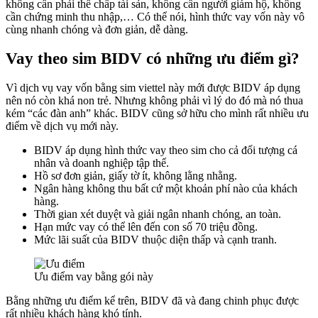
không cần phải thế chấp tài sản, không cần người giám hộ, không
cần chứng minh thu nhập,… Có thể nói, hình thức vay vốn này vô
cùng nhanh chóng và đơn giản, dễ dàng.
Vay theo sim BIDV có những ưu điểm gì?
Vì dịch vụ vay vốn bằng sim viettel này mới được BIDV áp dụng
nên nó còn khá non trẻ. Nhưng không phải vì lý do đó mà nó thua
kém “các đàn anh” khác. BIDV cũng sở hữu cho mình rất nhiều ưu
điểm về dịch vụ mới này.
BIDV áp dụng hình thức vay theo sim cho cả đối tượng cá
nhân và doanh nghiệp tập thể.
Hồ sơ đơn giản, giấy tờ ít, không lằng nhằng.
Ngân hàng không thu bất cứ một khoản phí nào của khách
hàng.
Thời gian xét duyệt và giải ngân nhanh chóng, an toàn.
Hạn mức vay có thể lên đến con số 70 triệu đồng.
Mức lãi suất của BIDV thuộc diện thấp và cạnh tranh.
Ưu điểm vay bằng gói này
Bằng những ưu điểm kể trên, BIDV đã và đang chinh phục được
rất nhiều khách hàng khó tính.