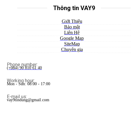
Thông tin VAY9
Giới Thiệu
Bảo mật
Liên Hệ
Google Map
SiteMap
Chuyên gia
Phone number:
(+084) 90 810 61 40
Working hour:
Mon - Sun: 08:00 - 17:00
E-mail us:
vay9tindung@gmail.com