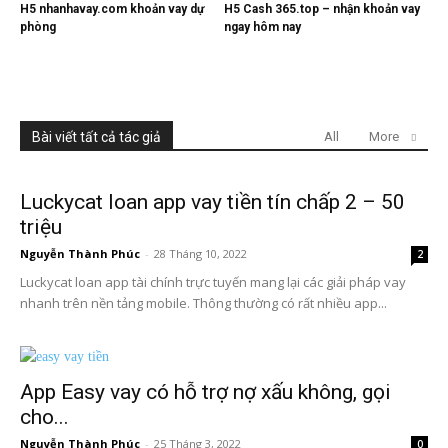
H5 nhanhavay.com khoản vay dự
H5 Cash 365.top – nhận khoản vay
phòng
ngay hôm nay
Bài viết tất cả tác giả
All
More
Luckycat loan app vay tiền tín chấp 2 – 50
triệu
Nguyễn Thành Phúc
-
28 Tháng 10, 2022
2
Luckycat loan app tài chính trực tuyến mang lại các giải pháp vay
nhanh trên nền tảng mobile. Thông thường có rất nhiều app...
App Easy vay có hỗ trợ nợ xấu không, gọi
cho...
Nguyễn Thành Phúc
-
25 Tháng 3, 2022
0