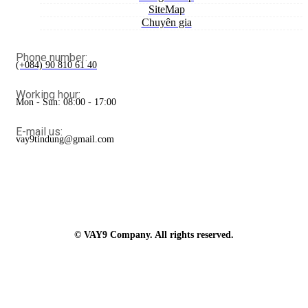
SiteMap
Chuyên gia
Phone number:
(+084) 90 810 61 40
Working hour:
Mon - Sun: 08:00 - 17:00
E-mail us:
vay9tindung@gmail.com
© VAY9 Company. All rights reserved.