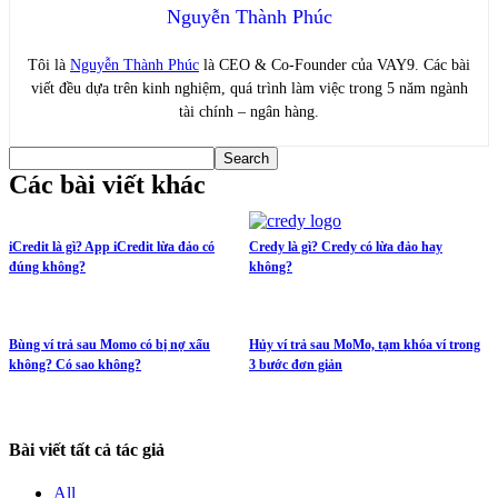
Nguyễn Thành Phúc
Tôi là
Nguyễn Thành Phúc
là CEO & Co-Founder của VAY9. Các bài
viết đều dựa trên kinh nghiệm, quá trình làm việc trong 5 năm ngành
tài chính – ngân hàng.
Các bài viết khác
iCredit là gì? App iCredit lừa đảo có
Credy là gì? Credy có lừa đảo hay
đúng không?
không?
Bùng ví trả sau Momo có bị nợ xấu
Hủy ví trả sau MoMo, tạm khóa ví trong
không? Có sao không?
3 bước đơn giản
Bài viết tất cả tác giả
All