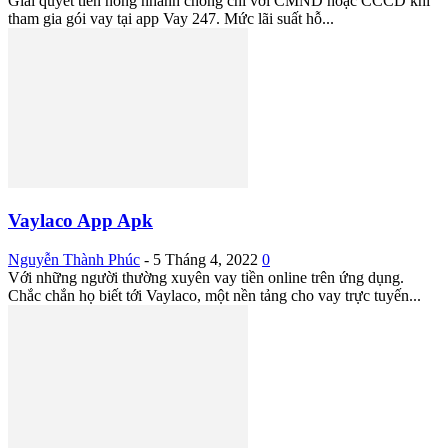
Giải quyết tiền nong nhanh chóng chỉ với CMND hoặc CCCD khi
tham gia gói vay tại app Vay 247. Mức lãi suất hỗ...
Vaylaco App Apk
Nguyễn Thành Phúc
-
5 Tháng 4, 2022
0
Với những người thường xuyên vay tiền online trên ứng dụng.
Chắc chắn họ biết tới Vaylaco, một nền tảng cho vay trực tuyến...