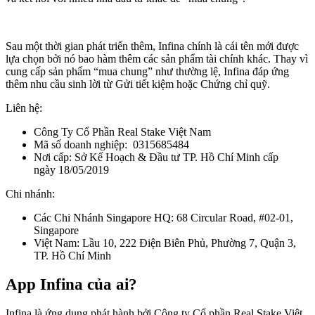
Sau một thời gian phát triển thêm, Infina chính là cái tên mới được
lựa chọn bởi nó bao hàm thêm các sản phẩm tài chính khác. Thay vì
cung cấp sản phẩm “mua chung” như thường lệ, Infina đáp ứng
thêm nhu cầu sinh lời từ Gửi tiết kiệm hoặc Chứng chỉ quỹ.
Liên hệ:
Công Ty Cổ Phần Real Stake Việt Nam
Mã số doanh nghiệp: 0315685484
Nơi cấp: Sở Kế Hoạch & Đầu tư TP. Hồ Chí Minh cấp
ngày 18/05/2019
Chi nhánh:
Các Chi Nhánh Singapore HQ: 68 Circular Road, #02-01,
Singapore
Việt Nam: Lầu 10, 222 Điện Biên Phủ, Phường 7, Quận 3,
TP. Hồ Chí Minh
App Infina của ai?
Infina là ứng dụng phát hành bởi Công ty Cổ phần Real Stake Việt