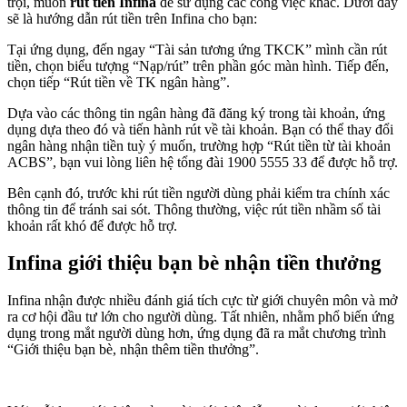
trội, muốn
rút tiền Infina
để sử dụng các công việc khác. Dưới đây
sẽ là hướng dẫn rút tiền trên Infina cho bạn:
Tại ứng dụng, đến ngay “Tài sản tương ứng TKCK” mình cần rút
tiền, chọn biểu tượng “Nạp/rút” trên phần góc màn hình. Tiếp đến,
chọn tiếp “Rút tiền về TK ngân hàng”.
Dựa vào các thông tin ngân hàng đã đăng ký trong tài khoản, ứng
dụng dựa theo đó và tiến hành rút về tài khoản. Bạn có thể thay đổi
ngân hàng nhận tiền tuỳ ý muốn, trường hợp “Rút tiền từ tài khoản
ACBS”, bạn vui lòng liên hệ tổng đài 1900 5555 33 để được hỗ trợ.
Bên cạnh đó, trước khi rút tiền người dùng phải kiểm tra chính xác
thông tin để tránh sai sót. Thông thường, việc rút tiền nhầm số tài
khoản rất khó để được hỗ trợ.
Infina giới thiệu bạn bè nhận tiền thưởng
Infina nhận được nhiều đánh giá tích cực từ giới chuyên môn và mở
ra cơ hội đầu tư lớn cho người dùng. Tất nhiên, nhằm phổ biến ứng
dụng trong mắt người dùng hơn, ứng dụng đã ra mắt chương trình
“Giới thiệu bạn bè, nhận thêm tiền thưởng”.