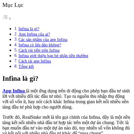
Mục Lục
Infina là gì?
App Infina của ai?
Các sản phẩm của app Infina
Infina có lừa đảo không?
Cách rút tiền trên Infina
Infina giới thiệu bạn bè nhận tiền thưởng
Cách tải app Infina
Tổng kết
Infina là gì?
App Infina
là một ứng dụng trên di động cho phép bạn đầu tư sinh
lời với nhiều đối tác đầu tư nhỏ. Tạo ra nguồn thu nhập thụ động
với số vốn ít, hay nói cách khác Infina trung gian kết nối nhiều nền
tảng đầu tư phù hợp cho người dùng.
Trước đó, RealStake mới là tên gọi chính của Infina, đây là một nền
tảng kết nối nhiều nhà đầu tư hợp tác trên một dự án chung. Tức là
bạn muốn đầu tư vào một dự án nào đó, tuy nhiên số vốn không đủ
và kết nối với nhiều nhà đầu tư khác để “mua chung”.