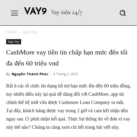
VAY9
Vay tiền 24/7
Home
App Vay
App Vay
CashMore vay tiền tín chấp hạn mức đến tối
đa đến 60 triệu vnd
By
Nguyễn Thành Phúc
-
4 Tháng 2, 2022
Rất ít các tổ chức tín dụng hỗ trợ hạn mức lên đến 60 triệu đồng,
tuy nhiên điều này lại quá dễ dàng đối với CashMore, app tài
chính thế hệ mới vừa được Cashmore Loan Company ra mắt.
Tại đây, khách hàng được vay trong 2 giờ và cam kết nhận tiền
ngay sau 15 phút nhận kết quả. Thực hư thông tin về đơn vị vay
này thế nào? Chúng ta cùng xem chi tiết trong bài viết này.