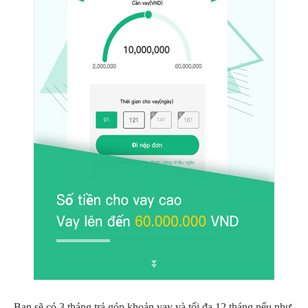
Bạn sẽ có 3 tháng trả góp khoản vay và tối đa 12 tháng nếu như