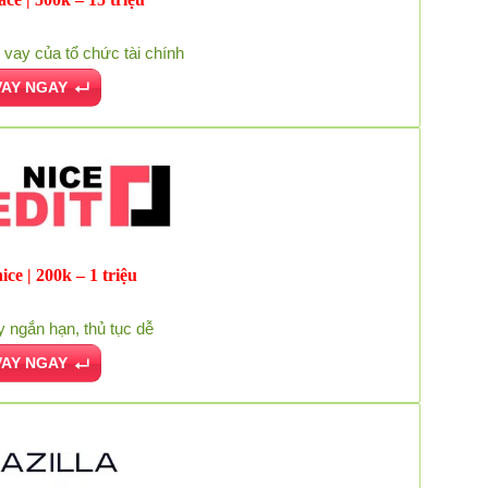
vay của tổ chức tài chính
VAY NGAY
ice | 200k – 1 triệu
 ngắn hạn, thủ tục dễ
VAY NGAY