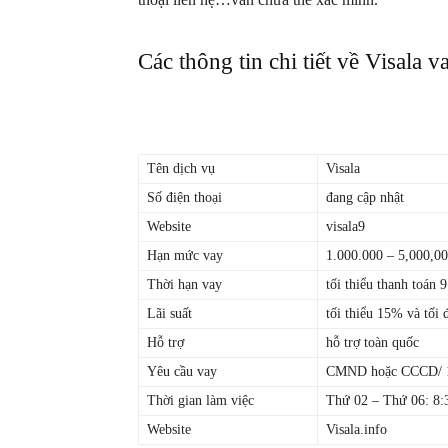
Các thông tin chi tiết về Visala v
Tên dịch vụ
Visala
Số điện thoại
đang cập nhật
Website
visala9
Hạn mức vay
1.000.000 – 5,000,0
Thời hạn vay
tối thiểu thanh toán 
Lãi suất
tối thiểu 15% và tối
Hỗ trợ
hỗ trợ toàn quốc
Yêu cầu vay
CMND hoặc CCCD/ 1 
Thời gian làm việc
Thứ 02 – Thứ 06: 8:
Website
Visala.info