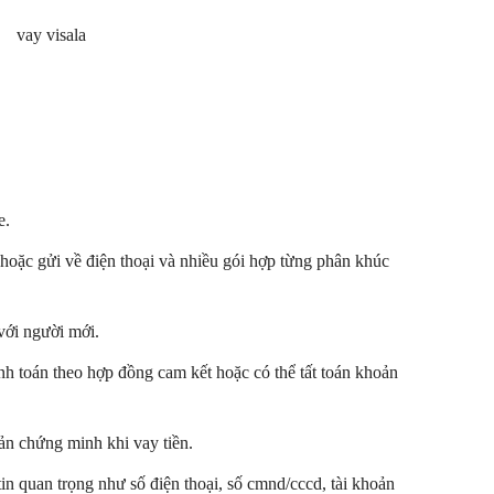
e.
 hoặc gửi về điện thoại và nhiều gói hợp từng phân khúc
với người mới.
anh toán theo hợp đồng cam kết hoặc có thể tất toán khoản
sản chứng minh khi vay tiền.
in quan trọng như số điện thoại, số cmnd/cccd, tài khoản