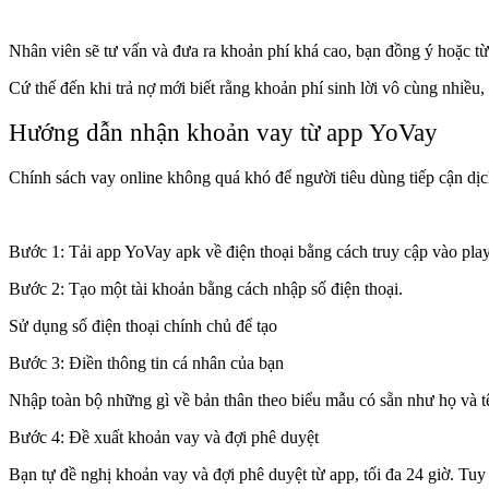
Nhân viên sẽ tư vấn và đưa ra khoản phí khá cao, bạn đồng ý hoặc từ
Cứ thế đến khi trả nợ mới biết rằng khoản phí sinh lời vô cùng nhiều
Hướng dẫn nhận khoản vay từ app YoVay
Chính sách vay online không quá khó để người tiêu dùng tiếp cận dịc
Bước 1: Tải app YoVay apk về điện thoại bằng cách truy cập vào play
Bước 2: Tạo một tài khoản bằng cách nhập số điện thoại.
Sử dụng số điện thoại chính chủ để tạo
Bước 3: Điền thông tin cá nhân của bạn
Nhập toàn bộ những gì về bản thân theo biểu mẫu có sẵn như họ và tên,
Bước 4: Đề xuất khoản vay và đợi phê duyệt
Bạn tự đề nghị khoản vay và đợi phê duyệt từ app, tối đa 24 giờ. Tuy