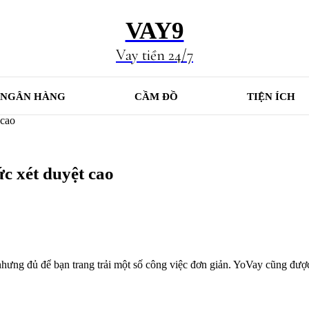
VAY9
Vay tiền 24/7
NGÂN HÀNG
CẦM ĐỒ
TIỆN ÍCH
 cao
c xét duyệt cao
nhưng đủ để bạn trang trải một số công việc đơn giản. YoVay cũng đượ