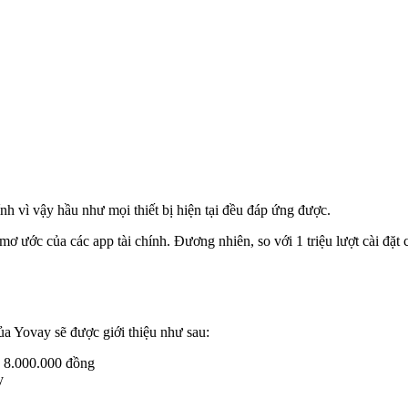
nh vì vậy hầu như mọi thiết bị hiện tại đều đáp ứng được.
 mơ ước của các app tài chính. Đương nhiên, so với 1 triệu lượt cài đặ
ủa Yovay sẽ được giới thiệu như sau:
: 8.000.000 đồng
y