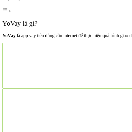
YoVay là gì?
YoVay
là app vay tiêu dùng cần internet để thực hiện quá trình giao d