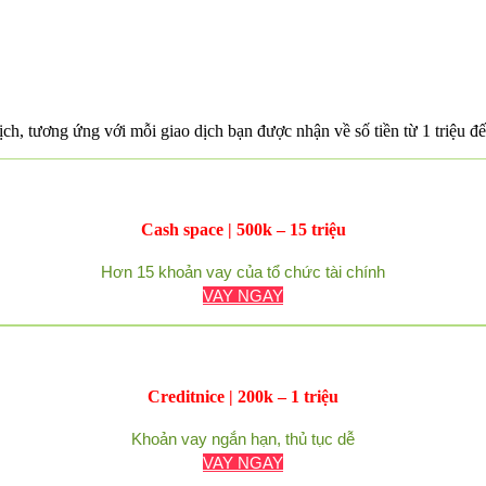
ịch, tương ứng với mỗi giao dịch bạn được nhận về số tiền từ 1 triệu đến
Cash space | 500k – 15 triệu
Hơn 15 khoản vay của tổ chức tài chính
VAY NGAY
Creditnice | 200k – 1 triệu
Khoản vay ngắn hạn, thủ tục dễ
VAY NGAY