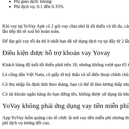
Phí giao dịch: không
Phí dịch vụ: 0.1 đến 0.35%
Khi vay tại YoVay Apk có 2 gói vay chia nhỏ là tối thiểu và tối đa, 
lần tiếp thì sẽ xoá bỏ hoàn toàn.
Để đạt gói vay tối đa thì ít nhất bạn đã sử dụng dịch vụ tại đây từ 2 
Điều kiện được hỗ trợ khoản vay Yovay
Khách hàng độ tuổi tối thiểu phải trên 18, nhưng không vượt qua 65 
Là công dân Việt Nam, có giấy tờ tuỳ thân và số điện thoại chính chủ
Có thu nhập ổn định tính theo tháng, bạn có thể đi làm lương thấp nh
Có tài khoản ngân hàng do bạn đứng tên, không được sử dụng tài kho
YoVay không phải ứng dụng vay tiền miễn phí
App YoVay luôn quảng cáo tổ chức là nơi vay tiền miễn phí nhưng thực 
phí dịch vụ tương đối cao.