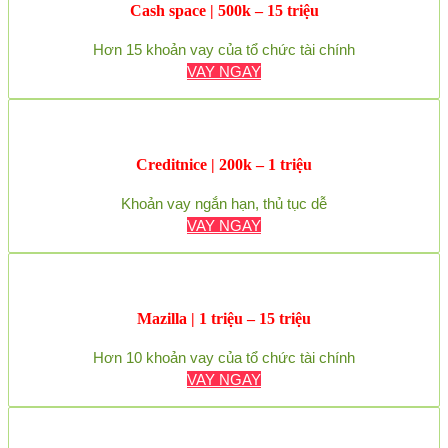
Cash space | 500k – 15 triệu
Hơn 15 khoản vay của tổ chức tài chính
VAY NGAY
Creditnice | 200k – 1 triệu
Khoản vay ngắn hạn, thủ tục dễ
VAY NGAY
Mazilla | 1 triệu – 15 triệu
Hơn 10 khoản vay của tổ chức tài chính
VAY NGAY