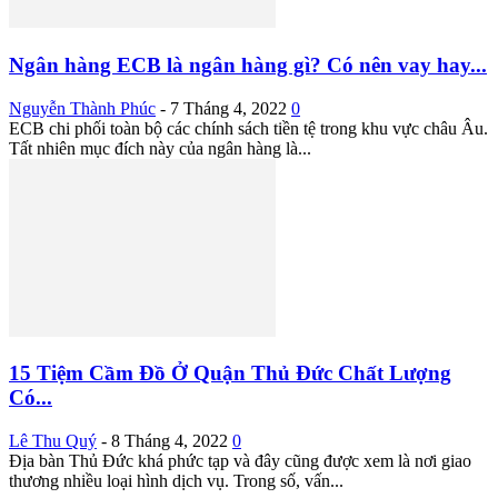
Ngân hàng ECB là ngân hàng gì? Có nên vay hay...
Nguyễn Thành Phúc
-
7 Tháng 4, 2022
0
ECB chi phối toàn bộ các chính sách tiền tệ trong khu vực châu Âu.
Tất nhiên mục đích này của ngân hàng là...
15 Tiệm Cầm Đồ Ở Quận Thủ Đức Chất Lượng
Có...
Lê Thu Quý
-
8 Tháng 4, 2022
0
Địa bàn Thủ Đức khá phức tạp và đây cũng được xem là nơi giao
thương nhiều loại hình dịch vụ. Trong số, vấn...