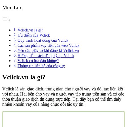
Mục Lục
Vclick.vn là gì?
Ưu điểm của Vclick
Quy trình hoạt động của Vclick
Các sản phẩm vay tiền của web Vclick
Yêu cầu giấy tờ khi đăng kí Vclick.vn
Hướng dẫn cách đăng ký tại Vclick
Vclick có lừa đảo không?
Thông tin liên hệ của công ty
Vclick.vn là gì?
Vclick là sàn giao dịch, trung gian cho người vay và đối tác liên kết
với nhau. Hai bên cho vay và người vay tập trung trên sàn và có các
thỏa thuận giao dịch tín dụng trực tiếp. Tại đây bạn có thể tìm thấy
nhiều khoản vay của hàng chục đối tác uy tín.