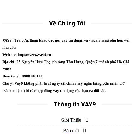
Về Chúng Tôi
VAY9 | Tra cứu, tham khảo các gói vay tín dụng, vay ngân hàng phù hợp với
nhu cầu.
Website: https://www.vay9.co
Địa chỉ: 25 Nguyễn Hữu Thọ, phường Tân Hưng, Quận 7, thành phố Hồ Chí
Minh
Điện thoại: 0908106140
Chú ý: Vay9 không phải là công ty tài chính hay ngân hàng. Xin miễn trừ
trách nhiệm với các hợp đồng vay tín dụng của bạn và đối tác.
Thông tin VAY9
Giới Thiệu
Bảo mật