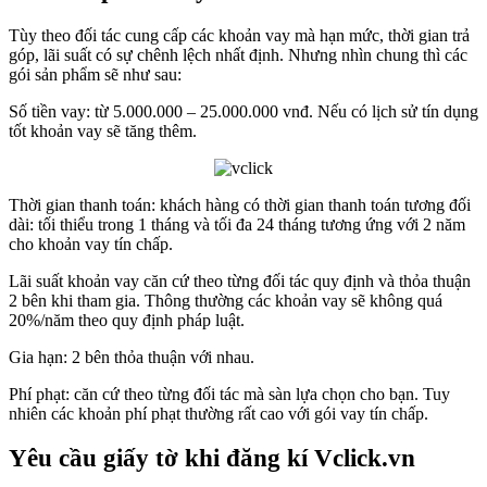
Tùy theo đối tác cung cấp các khoản vay mà hạn mức, thời gian trả
góp, lãi suất có sự chênh lệch nhất định. Nhưng nhìn chung thì các
gói sản phẩm sẽ như sau:
Số tiền vay: từ 5.000.000 – 25.000.000 vnđ. Nếu có lịch sử tín dụng
tốt khoản vay sẽ tăng thêm.
Thời gian thanh toán: khách hàng có thời gian thanh toán tương đối
dài: tối thiểu trong 1 tháng và tối đa 24 tháng tương ứng với 2 năm
cho khoản vay tín chấp.
Lãi suất khoản vay căn cứ theo từng đối tác quy định và thỏa thuận
2 bên khi tham gia. Thông thường các khoản vay sẽ không quá
20%/năm theo quy định pháp luật.
Gia hạn: 2 bên thỏa thuận với nhau.
Phí phạt: căn cứ theo từng đối tác mà sàn lựa chọn cho bạn. Tuy
nhiên các khoản phí phạt thường rất cao với gói vay tín chấp.
Yêu cầu giấy tờ khi đăng kí Vclick.vn