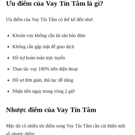
Ưu điểm của Vay Tín Tâm là gì?
Ưu điểm của Vay Tín Tâm có thể kể đến như:
Khoản vay không cần tài sản bảo đảm
Không cần gặp mặt để giao dịch
Hỗ trợ hoàn toàn trực tuyến
Thao tác vay 100% trên điện thoại
Hồ sơ đơn giản, thủ tục dễ dàng
Nhận tiền ngay trong vòng 2 giờ
Nhược điểm của Vay Tín Tâm
Mặc dù có nhiều ưu điểm song Vay Tín Tâm cần cải thiện một
số nhược điểm: