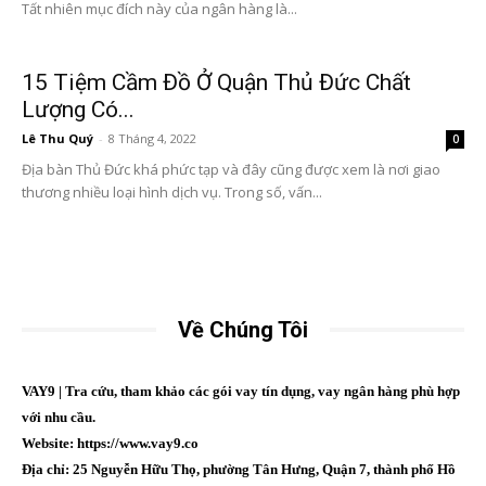
Tất nhiên mục đích này của ngân hàng là...
15 Tiệm Cầm Đồ Ở Quận Thủ Đức Chất
Lượng Có...
Lê Thu Quý
-
8 Tháng 4, 2022
0
Địa bàn Thủ Đức khá phức tạp và đây cũng được xem là nơi giao
thương nhiều loại hình dịch vụ. Trong số, vấn...
Về Chúng Tôi
VAY9 | Tra cứu, tham khảo các gói vay tín dụng, vay ngân hàng phù hợp
với nhu cầu.
Website: https://www.vay9.co
Địa chỉ: 25 Nguyễn Hữu Thọ, phường Tân Hưng, Quận 7, thành phố Hồ