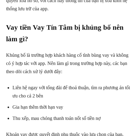
quyền xoá hồ sơ, với cách này thông tin của bạn bị xoá khỏi hệ
thống lưu trữ của app.
Vay tiền Vay Tín Tâm bị khủng bố nên
làm gì?
Khủng bố là trường hợp khách hàng cố tình bùng vay và không
có ý hợp tác với app. Nên làm gì trong trường hợp này, các bạn
theo dõi cách xử lý dưới đây:
Liên hệ ngay với tổng đài để thoả thuận, tìm ra phương án tối
ưu cho cả 2 bên
Gia hạn thêm thời hạn vay
Thu xếp, mau chóng thanh toán nốt số tiền nợ
Khoản vay được quyết định phụ thuộc vào lựa chọn của bạn,