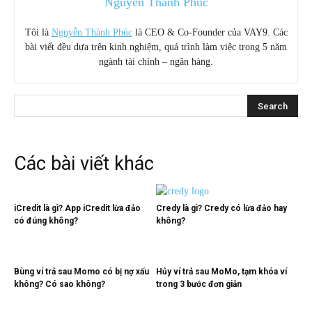
Nguyễn Thành Phúc
Tôi là
Nguyễn Thành Phúc
là CEO & Co-Founder của VAY9. Các
bài viết đều dựa trên kinh nghiệm, quá trình làm việc trong 5 năm
ngành tài chính – ngân hàng.
Các bài viết khác
iCredit là gì? App iCredit lừa đảo
Credy là gì? Credy có lừa đảo hay
có đúng không?
không?
Bùng ví trả sau Momo có bị nợ xấu
Hủy ví trả sau MoMo, tạm khóa ví
không? Có sao không?
trong 3 bước đơn giản