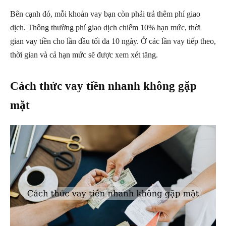
Bên cạnh đó, mỗi khoản vay bạn còn phải trả thêm phí giao
dịch. Thông thường phí giao dịch chiếm 10% hạn mức, thời
gian vay tiền cho lần đầu tối đa 10 ngày. Ở các lần vay tiếp theo,
thời gian và cả hạn mức sẽ được xem xét tăng.
Cách thức vay tiền nhanh không gặp
mặt