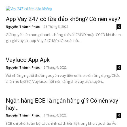
App Vay 247 có lừa đảo không? Có nên vay?
Nguyễn Thành Phúc
-
25 Tháng 3, 2022
0
Giải quyết tiền nong nhanh chóng chỉ với CMND hoặc CCCD khi tham
gia gói vay tại app Vay 247. Mức lãi suất hỗ...
Vaylaco App Apk
Nguyễn Thành Phúc
-
5 Tháng 4, 2022
0
Với những người thường xuyên vay tiền online trên ứng dụng. Chắc
chắn họ biết tới Vaylaco, một nền tảng cho vay trực tuyến...
Ngân hàng ECB là ngân hàng gì? Có nên vay
hay...
Nguyễn Thành Phúc
-
7 Tháng 4, 2022
0
ECB chi phối toàn bộ các chính sách tiền tệ trong khu vực châu Âu.