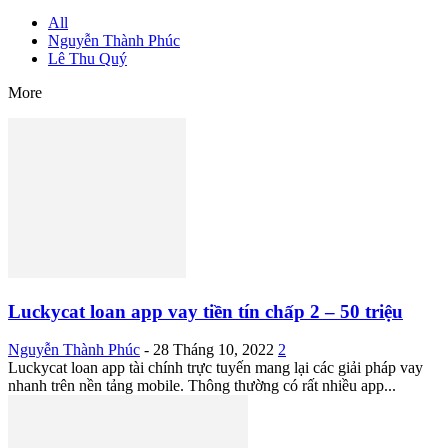
All
Nguyễn Thành Phúc
Lê Thu Quý
More
Luckycat loan app vay tiền tín chấp 2 – 50 triệu
Nguyễn Thành Phúc
-
28 Tháng 10, 2022
2
Luckycat loan app tài chính trực tuyến mang lại các giải pháp vay
nhanh trên nền tảng mobile. Thông thường có rất nhiều app...