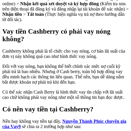
online) >
Nhận kết quả xét duyệt và ký hợp đồng
(Kiểm tra sms
trên điện thoại đã đăng ký và đăng nhập lại tài khoản để xác nhận) >
Nhận tiền
>
Tất toán
(Thực hiện nghĩa vụ trả nợ theo hướng dẫn
từ đối tác).
Vay tiền Cashberry có phải vay nóng
không?
Cashberry không phải là tổ chức cho vay nóng, cơ bản lãi suất của
đơn vị này không quá cao như hình thức vay nóng.
Đối với vay nóng, bạn không thể biết chính xác mức nợ cuối kỳ
phải trả là bao nhiêu. Nhưng ở Cash berry, toàn bộ hợp đồng vay
đều minh bạch các thông tin liên quan. Thế nên, bạn dễ dàng nắm
bắt được khoản nợ phải trả khi đến hạn.
Có thể xác nhận Cash Berry là hình thức vay tín chấp với lãi suất
cao chứ không phải vay nóng như một số thông tin bạn đọc được.
Có nên vay tiền tại Cashberry?
Nên hay không vay tiền tại đây,
Nguyễn Thành Phúc chuyên gia
của Vay9
sẽ chia ra 2 trường hợp như sau: