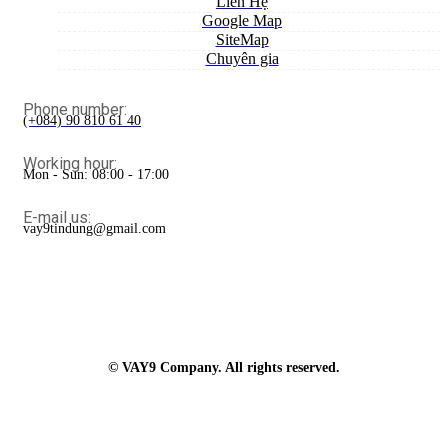
Liên Hệ
Google Map
SiteMap
Chuyên gia
Phone number:
(+084) 90 810 61 40
Working hour:
Mon - Sun: 08:00 - 17:00
E-mail us:
vay9tindung@gmail.com
© VAY9 Company. All rights reserved.