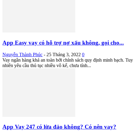
App Easy vay có hỗ trợ nợ xấu không, gọi cho...
Nguyễn Thành Phúc
-
25 Tháng 3, 2022
0
Vay ngân hàng khá an toàn bởi chính sách quy định minh bạch. Tuy
nhiên yêu cầu thủ tục nhiều vô kể, chưa tính...
App Vay 247 có lừa đảo không? Có nên vay?