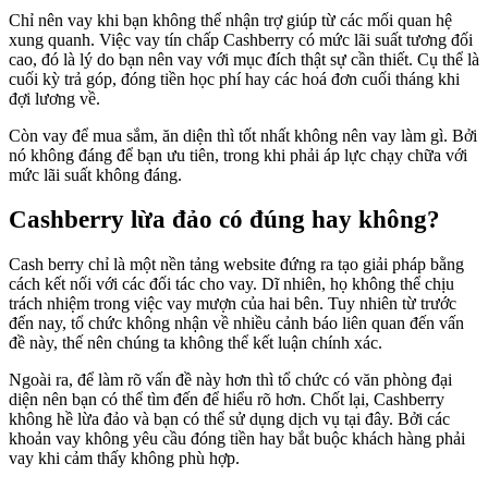
Chỉ nên vay khi bạn không thể nhận trợ giúp từ các mối quan hệ
xung quanh. Việc vay tín chấp Cashberry có mức lãi suất tương đối
cao, đó là lý do bạn nên vay với mục đích thật sự cần thiết. Cụ thể là
cuối kỳ trả góp, đóng tiền học phí hay các hoá đơn cuối tháng khi
đợi lương về.
Còn vay để mua sắm, ăn diện thì tốt nhất không nên vay làm gì. Bởi
nó không đáng để bạn ưu tiên, trong khi phải áp lực chạy chữa với
mức lãi suất không đáng.
Cashberry lừa đảo có đúng hay không?
Cash berry chỉ là một nền tảng website đứng ra tạo giải pháp bằng
cách kết nối với các đối tác cho vay. Dĩ nhiên, họ không thể chịu
trách nhiệm trong việc vay mượn của hai bên. Tuy nhiên từ trước
đến nay, tổ chức không nhận về nhiều cảnh báo liên quan đến vấn
đề này, thế nên chúng ta không thể kết luận chính xác.
Ngoài ra, để làm rõ vấn đề này hơn thì tổ chức có văn phòng đại
diện nên bạn có thể tìm đến để hiểu rõ hơn. Chốt lại, Cashberry
không hề lừa đảo và bạn có thể sử dụng dịch vụ tại đây. Bởi các
khoản vay không yêu cầu đóng tiền hay bắt buộc khách hàng phải
vay khi cảm thấy không phù hợp.