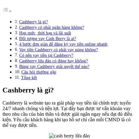
Cashberry là gì?
Cashberry có phải ngân hàng không?
Hạn mức, thời hạn và lãi suất
Đối tượng vay Cash Berry là ai?
4 bước đơn giản để đăng ký vay tiền online nhanh
Vay tiền Cashberry có phải vay nóng không?
Có nên vay tiền tại Cashberry?
Cashberry lừa đảo có đúng hay không?
Bùng vay Cashberry giải quyết thế nào?
Câu hỏi thường gặp
Tổng kết
Cashberry là gì?
Cashberry là website tạo ra giải pháp vay tiền tài chính trực tuyến
24/7 nhanh chóng và tiện lợi. Tại đây bạn được tư vấn khoản vay
theo nhu cầu của bản thân và được giải ngân ngay nếu đạt đủ điều
kiện. Yêu cầu khách hàng khi tạo hồ sơ chỉ cần mỗi CMND là có
thể vay được tiền.