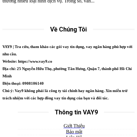
thương nhiều loại hình dịch vụ. Trong số, vấn...
Về Chúng Tôi
VAY9 | Tra cứu, tham khảo các gói vay tín dụng, vay ngân hàng phù hợp với
nhu cầu.
Website: https://www.vay9.co
Địa chỉ: 25 Nguyễn Hữu Thọ, phường Tân Hưng, Quận 7, thành phố Hồ Chí
Minh
Điện thoại: 0908106140
Chú ý: Vay9 không phải là công ty tài chính hay ngân hàng. Xin miễn trừ
trách nhiệm với các hợp đồng vay tín dụng của bạn và đối tác.
Thông tin VAY9
Giới Thiệu
Bảo mật