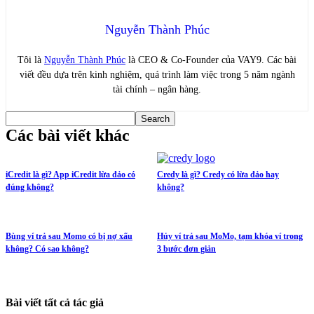
Nguyễn Thành Phúc
Tôi là
Nguyễn Thành Phúc
là CEO & Co-Founder của VAY9. Các bài
viết đều dựa trên kinh nghiệm, quá trình làm việc trong 5 năm ngành
tài chính – ngân hàng.
Các bài viết khác
iCredit là gì? App iCredit lừa đảo có
Credy là gì? Credy có lừa đảo hay
đúng không?
không?
Bùng ví trả sau Momo có bị nợ xấu
Hủy ví trả sau MoMo, tạm khóa ví trong
không? Có sao không?
3 bước đơn giản
Bài viết tất cả tác giả