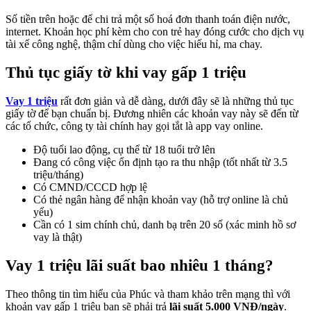
Số tiền trên hoặc để chi trả một số hoá đơn thanh toán điện nước,
internet. Khoản học phí kèm cho con trẻ hay đóng cước cho dịch vụ
tài xế công nghệ, thậm chí dùng cho việc hiếu hỉ, ma chay.
Thủ tục giấy tờ khi vay gấp 1 triệu
Vay 1 triệu
rất đơn giản và dễ dàng, dưới đây sẽ là những thủ tục
giấy tờ để bạn chuẩn bị. Đương nhiên các khoản vay này sẽ đến từ
các tổ chức, công ty tài chính hay gọi tắt là app vay online.
Độ tuổi lao động, cụ thể từ 18 tuổi trở lên
Đang có công việc ổn định tạo ra thu nhập (tốt nhất từ 3.5
triệu/tháng)
Có CMND/CCCD hợp lệ
Có thẻ ngân hàng để nhận khoản vay (hỗ trợ online là chủ
yếu)
Cần có 1 sim chính chủ, danh bạ trên 20 số (xác minh hồ sơ
vay là thật)
Vay 1 triệu lãi suất bao nhiêu 1 tháng?
Theo thông tin tìm hiểu của Phúc và tham khảo trên mạng thì với
khoản vay gấp 1 triệu bạn sẽ phải trả
lãi suất 5.000 VNĐ/ngày
.