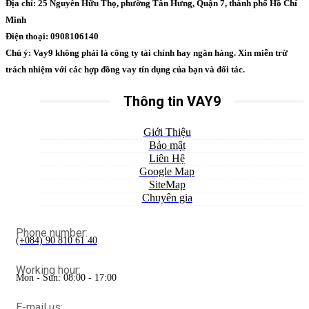
Địa chỉ: 25 Nguyễn Hữu Thọ, phường Tân Hưng, Quận 7, thành phố Hồ Chí
Minh
Điện thoại: 0908106140
Chú ý: Vay9 không phải là công ty tài chính hay ngân hàng. Xin miễn trừ
trách nhiệm với các hợp đồng vay tín dụng của bạn và đối tác.
Thông tin VAY9
Giới Thiệu
Bảo mật
Liên Hệ
Google Map
SiteMap
Chuyên gia
Phone number:
(+084) 90 810 61 40
Working hour:
Mon - Sun: 08:00 - 17:00
E-mail us: