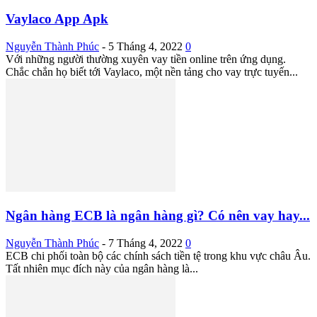
Vaylaco App Apk
Nguyễn Thành Phúc
-
5 Tháng 4, 2022
0
Với những người thường xuyên vay tiền online trên ứng dụng.
Chắc chắn họ biết tới Vaylaco, một nền tảng cho vay trực tuyến...
Ngân hàng ECB là ngân hàng gì? Có nên vay hay...
Nguyễn Thành Phúc
-
7 Tháng 4, 2022
0
ECB chi phối toàn bộ các chính sách tiền tệ trong khu vực châu Âu.
Tất nhiên mục đích này của ngân hàng là...