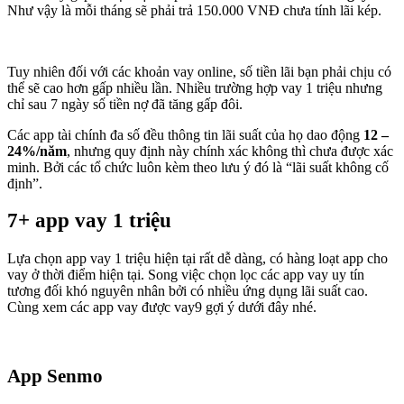
Như vậy là mỗi tháng sẽ phải trả 150.000 VNĐ chưa tính lãi kép.
Tuy nhiên đối với các khoản vay online, số tiền lãi bạn phải chịu có
thể sẽ cao hơn gấp nhiều lần. Nhiều trường hợp vay 1 triệu nhưng
chỉ sau 7 ngày số tiền nợ đã tăng gấp đôi.
Các app tài chính đa số đều thông tin lãi suất của họ dao động
12 –
24%/năm
, nhưng quy định này chính xác không thì chưa được xác
minh. Bởi các tổ chức luôn kèm theo lưu ý đó là “lãi suất không cố
định”.
7+ app vay 1 triệu
Lựa chọn app vay 1 triệu hiện tại rất dễ dàng, có hàng loạt app cho
vay ở thời điểm hiện tại. Song việc chọn lọc các app vay uy tín
tương đối khó nguyên nhân bởi có nhiều ứng dụng lãi suất cao.
Cùng xem các app vay được vay9 gợi ý dưới đây nhé.
App Senmo