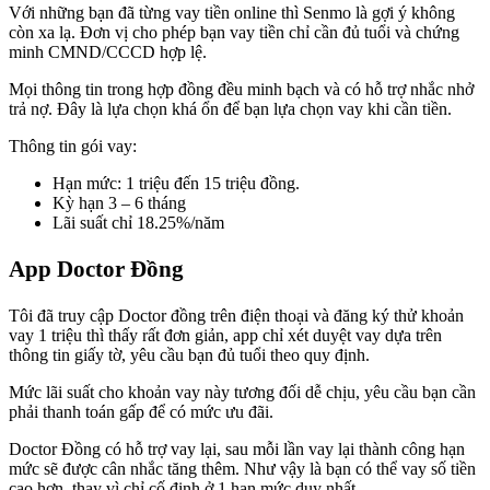
Với những bạn đã từng vay tiền online thì Senmo là gợi ý không
còn xa lạ. Đơn vị cho phép bạn vay tiền chỉ cần đủ tuổi và chứng
minh CMND/CCCD hợp lệ.
Mọi thông tin trong hợp đồng đều minh bạch và có hỗ trợ nhắc nhở
trả nợ. Đây là lựa chọn khá ổn để bạn lựa chọn vay khi cần tiền.
Thông tin gói vay:
Hạn mức: 1 triệu đến 15 triệu đồng.
Kỳ hạn 3 – 6 tháng
Lãi suất chỉ 18.25%/năm
App Doctor Đồng
Tôi đã truy cập Doctor đồng trên điện thoại và đăng ký thử khoản
vay 1 triệu thì thấy rất đơn giản, app chỉ xét duyệt vay dựa trên
thông tin giấy tờ, yêu cầu bạn đủ tuổi theo quy định.
Mức lãi suất cho khoản vay này tương đối dễ chịu, yêu cầu bạn cần
phải thanh toán gấp để có mức ưu đãi.
Doctor Đồng có hỗ trợ vay lại, sau mỗi lần vay lại thành công hạn
mức sẽ được cân nhắc tăng thêm. Như vậy là bạn có thể vay số tiền
cao hơn, thay vì chỉ cố định ở 1 hạn mức duy nhất.