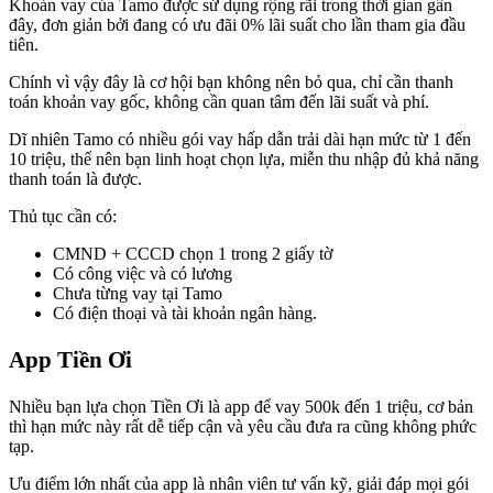
Khoản vay của Tamo được sử dụng rộng rãi trong thời gian gần
đây, đơn giản bởi đang có ưu đãi 0% lãi suất cho lần tham gia đầu
tiên.
Chính vì vậy đây là cơ hội bạn không nên bỏ qua, chỉ cần thanh
toán khoản vay gốc, không cần quan tâm đến lãi suất và phí.
Dĩ nhiên Tamo có nhiều gói vay hấp dẫn trải dài hạn mức từ 1 đến
10 triệu, thế nên bạn linh hoạt chọn lựa, miễn thu nhập đủ khả năng
thanh toán là được.
Thủ tục cần có:
CMND + CCCD chọn 1 trong 2 giấy tờ
Có công việc và có lương
Chưa từng vay tại Tamo
Có điện thoại và tài khoản ngân hàng.
App Tiền Ơi
Nhiều bạn lựa chọn Tiền Ơi là app để vay 500k đến 1 triệu, cơ bản
thì hạn mức này rất dễ tiếp cận và yêu cầu đưa ra cũng không phức
tạp.
Ưu điểm lớn nhất của app là nhân viên tư vấn kỹ, giải đáp mọi gói