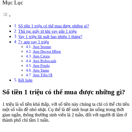
Mục Lục
Số tiền 1 triệu có thể mua được những gì?
Thủ tục giấy tờ khi vay gấp 1 triệu
Vay 1 triệu lãi suất bao nhiêu 1 tháng?
7+ app vay 1 triệu
App Senmo
App Doctor Đồng
App Crezu
App Robocash
App Findo
App Tamo
App Tiền Ơi
Kết luận
Số tiền 1 triệu có thể mua được những gì?
1 triệu là số tiền khá thấp, với số tiền này chúng ta chỉ có thể chi tiêu
một số vấn đề nhỏ nhặt. Cụ thể là để sinh hoạt ăn uống trong thời
gian ngắn, thông thường sinh viên là 2 tuần, đối với người đi làm ở
thành phố chỉ tầm 1 tuần.