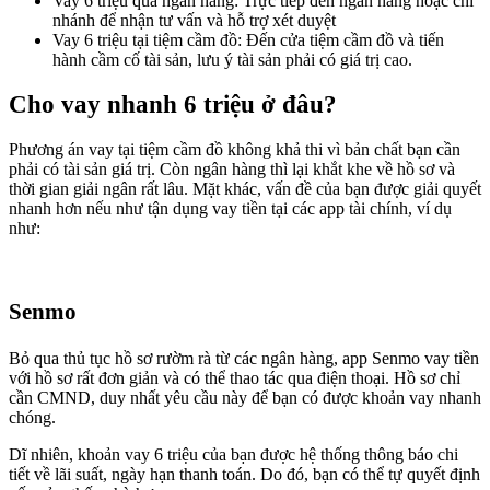
Vay 6 triệu qua ngân hàng: Trực tiếp đến ngân hàng hoặc chi
nhánh để nhận tư vấn và hỗ trợ xét duyệt
Vay 6 triệu tại tiệm cầm đồ: Đến cửa tiệm cầm đồ và tiến
hành cầm cố tài sản, lưu ý tài sản phải có giá trị cao.
Cho vay nhanh 6 triệu ở đâu?
Phương án vay tại tiệm cầm đồ không khả thi vì bản chất bạn cần
phải có tài sản giá trị. Còn ngân hàng thì lại khắt khe về hồ sơ và
thời gian giải ngân rất lâu. Mặt khác, vấn đề của bạn được giải quyết
nhanh hơn nếu như tận dụng vay tiền tại các app tài chính, ví dụ
như:
Senmo
Bỏ qua thủ tục hồ sơ rườm rà từ các ngân hàng, app Senmo vay tiền
với hồ sơ rất đơn giản và có thể thao tác qua điện thoại. Hồ sơ chỉ
cần CMND, duy nhất yêu cầu này để bạn có được khoản vay nhanh
chóng.
Dĩ nhiên, khoản vay 6 triệu của bạn được hệ thống thông báo chi
tiết về lãi suất, ngày hạn thanh toán. Do đó, bạn có thể tự quyết định