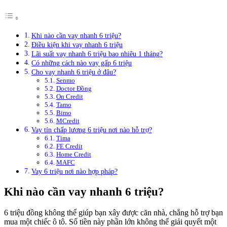
Khi nào cần vay nhanh 6 triệu?
Điều kiện khi vay nhanh 6 triệu
Lãi suất vay nhanh 6 triệu bao nhiêu 1 tháng?
Có những cách nào vay gấp 6 triệu
Cho vay nhanh 6 triệu ở đâu?
Senmo
Doctor Đồng
On Credit
Tamo
Bimo
MCredit
Vay tín chấp lương 6 triệu nơi nào hỗ trợ?
Tima
FE Credit
Home Credit
MAFC
Vay 6 triệu nơi nào hợp pháp?
Khi nào cần vay nhanh 6 triệu?
6 triệu đồng không thể giúp bạn xây được căn nhà, chẳng hỗ trợ bạn
mua một chiếc ô tô. Số tiền này phần lớn không thể giải quyết một