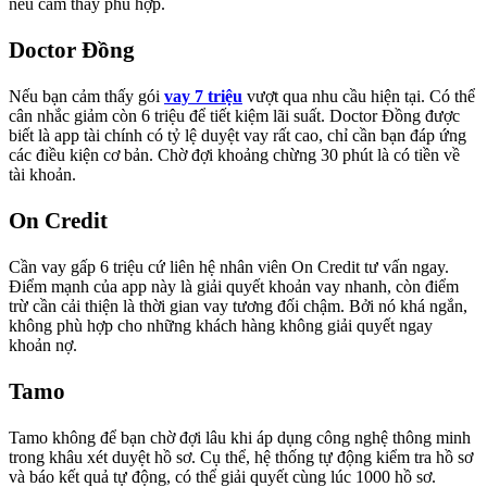
nếu cảm thấy phù hợp.
Doctor Đồng
Nếu bạn cảm thấy gói
vay 7 triệu
vượt qua nhu cầu hiện tại. Có thể
cân nhắc giảm còn 6 triệu để tiết kiệm lãi suất. Doctor Đồng được
biết là app tài chính có tỷ lệ duyệt vay rất cao, chỉ cần bạn đáp ứng
các điều kiện cơ bản. Chờ đợi khoảng chừng 30 phút là có tiền về
tài khoản.
On Credit
Cần vay gấp 6 triệu cứ liên hệ nhân viên On Credit tư vấn ngay.
Điểm mạnh của app này là giải quyết khoản vay nhanh, còn điểm
trừ cần cải thiện là thời gian vay tương đối chậm. Bởi nó khá ngắn,
không phù hợp cho những khách hàng không giải quyết ngay
khoản nợ.
Tamo
Tamo không để bạn chờ đợi lâu khi áp dụng công nghệ thông minh
trong khâu xét duyệt hồ sơ. Cụ thể, hệ thống tự động kiểm tra hồ sơ
và báo kết quả tự động, có thể giải quyết cùng lúc 1000 hồ sơ.