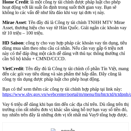
Home Credit
: là một công ty tài chính được pháp luật cho phép
hoạt động với lãi suất ổn định trong suốt thời gian vay. Bạn sẽ
không lo các vấn đề như lừa đảo khi vay tại đơn vị này.
Mirae Asset
: Tên đầy đủ là Công ty tài chính TNHH MTV Mirae
Asset, thương hiệu cho vay từ Hàn Quốc. Giải ngân các khoản vay
từ 10 triệu – 100 triệu.
HD Saison
: công ty cho vay hợp pháp các khoản vay tín dụng, tiêu
dùng mua sắm theo nhu cầu cá nhân. Nếu cần vay gấp 6 triệu nơi
này có thể đáp ứng một cách dễ dàng với thủ tục thông thường chỉ
cần Sổ hộ khẩu + CMND/CCCD.
VietCredit
: Tên đầy đủ là Công ty tài chính cổ phần Tín Việt, mang
đến các gói vay tiêu dùng và sản phẩm thẻ hấp dẫn. Đây cũng là
công ty tín dụng được pháp luật cho phép hoạt động.
Bạn có thể xem thêm các công ty tài chính hợp pháp tại link này:
https://www.sbv.gov.vn/webcenter/portal/m/menu/fm/htctctd/tctdpnh/c
Vay 6 triệu dễ dàng khi bạn tìm đến các địa chỉ trên. Dù rằng trên thị
trường còn rất nhiều đơn vị khác sẵn sàng hỗ trợ bạn vay số tiền đó,
tuy nhiên trên đây là những đơn vị tốt nhất mà Vay9 tổng hợp được.