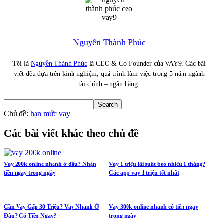
Nguyễn Thành Phúc
Tôi là
Nguyễn Thành Phúc
là CEO & Co-Founder của VAY9. Các bài
viết đều dựa trên kinh nghiệm, quá trình làm việc trong 5 năm ngành
tài chính – ngân hàng.
Chủ đề:
hạn mức vay
Các bài viết khác theo chủ đề
Vay 200k online nhanh ở đâu? Nhận
Vay 1 triệu lãi suất bao nhiêu 1 tháng?
tiền ngay trong ngày
Các app vay 1 triệu tốt nhất
Cần Vay Gấp 30 Triệu? Vay Nhanh Ở
Vay 300k online nhanh có tiền ngay
Đâu? Có Tiền Ngay?
trong ngày