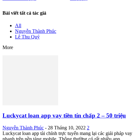
Bài viết tất cả tác giả
All
Nguyễn Thành Phúc
Lê Thu Quý
More
Luckycat loan app vay tiền tín chấp 2 – 50 triệu
Nguyễn Thành Phúc
-
28 Tháng 10, 2022
2
Luckycat loan app tài chính trực tuyến mang lại các giải pháp vay
nhanh trên nền tảng mobile. Thông thường có rất nhiều app...