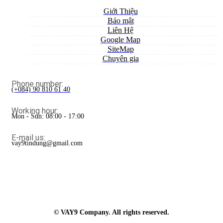
Giới Thiệu
Bảo mật
Liên Hệ
Google Map
SiteMap
Chuyên gia
Phone number:
(+084) 90 810 61 40
Working hour:
Mon - Sun: 08:00 - 17:00
E-mail us:
vay9tindung@gmail.com
© VAY9 Company. All rights reserved.