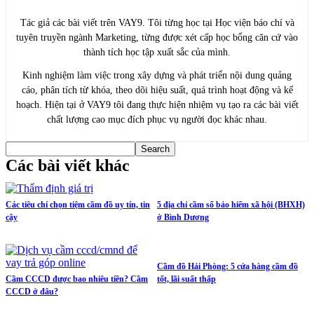
Tác giả các bài viết trên VAY9. Tôi từng học tại Học viện báo chí và
tuyên truyền ngành Marketing, từng được xét cấp học bổng căn cứ vào
thành tích học tập xuất sắc của mình.
Kinh nghiệm làm việc trong xây dựng và phát triển nội dung quảng
cáo, phân tích từ khóa, theo dõi hiệu suất, quá trình hoạt động và kế
hoạch. Hiện tại ở VAY9 tôi đang thực hiện nhiệm vụ tạo ra các bài viết
chất lượng cao mục đích phục vụ người đọc khác nhau.
Các bài viết khác
Các tiêu chí chọn tiệm cầm đồ uy tín, tin
5 địa chỉ cầm sổ bảo hiểm xã hội (BHXH)
cậy
ở Bình Dương
Cầm đồ Hải Phòng: 5 cửa hàng cầm đồ
Cầm CCCD được bao nhiêu tiền? Cầm
tốt, lãi suất thấp
CCCD ở đâu?