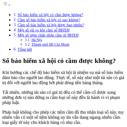
Sổ bảo hiểm xã hội có cầm được không?
Cầm sổ bảo hiểm xã hội có sao không?
Cầm sổ bảo hiểm xã hội được bao nhiêu?
Một số rủi ro khi cầm sổ BHXH
Một số tiệm chấp nhận cầm sổ BHXH
Hà Nội
Thành phố Hồ Chí Minh
Tổng kết
Sổ bảo hiểm xã hội có cầm được không?
Khi hưởng các chế độ bảo hiểm xã hội là nhiệm vụ mà sổ bảo hiểm
đảm bảo cho người lao động. Thực tế, sổ này như một tài sản có giá
trị đối với người lao động bởi phải đóng tiền hàng tháng.
Tất nhiên, những tài sản có giá trị đều có thể cầm cố được song
những đơn vị nào đứng ra cầm loại sổ này đều là hành vi vi phạm
pháp luật.
Pháp luật không cho phép các tiệm cầm đồ thu nhận loại sổ này, tuy
nhiên vẫn có một số tiệm không uy tín vẫn đang ngang nhiên cầm
loại giấy tờ này cho khách hàng có nhu cầu.