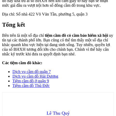
đồ này khá ưu ái sổ BHXH nên khi cầm giấy tờ này bạn sẽ nhận
mức giá đầu ra vượt trội hơn số đông cầm đồ trong khu vực.
Địa chỉ: Số nhà 422 Võ Văn Tần, phường 5, quận 3
Tổng kết
Bên trên là một số địa chỉ
tiệm cầm đồ có cầm bảo hiểm xã hội
uy
tín tại các thành phố lớn. Bạn cũng có thể tìm thấy một số địa chỉ
khác quanh khu vực hiện tại đang sinh sống. Tuy nhiên, quyền lợi
của sổ BHXH tương đối lớn cho chính bạn. Chính vì thế hãy cân
nhắc kỹ trước khi đưa ra quyết định bạn nhé.
Các tiệm cầm đồ khác:
Dịch vụ cầm đồ quận 7
Dịch vụ cầm đồ Hải Dương
Tiệm cầm đồ ở quận 9
Tiệm cầm đồ Thủ Đức
Lê Thu Quý