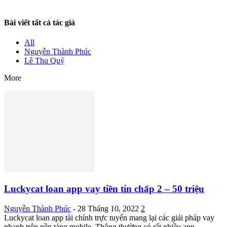
Bài viết tất cả tác giả
All
Nguyễn Thành Phúc
Lê Thu Quý
More
Luckycat loan app vay tiền tín chấp 2 – 50 triệu
Nguyễn Thành Phúc
-
28 Tháng 10, 2022
2
Luckycat loan app tài chính trực tuyến mang lại các giải pháp vay
nhanh trên nền tảng mobile. Thông thường có rất nhiều app...