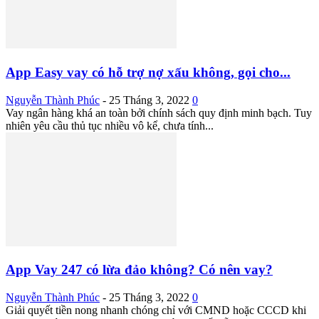
App Easy vay có hỗ trợ nợ xấu không, gọi cho...
Nguyễn Thành Phúc
-
25 Tháng 3, 2022
0
Vay ngân hàng khá an toàn bởi chính sách quy định minh bạch. Tuy
nhiên yêu cầu thủ tục nhiều vô kể, chưa tính...
App Vay 247 có lừa đảo không? Có nên vay?
Nguyễn Thành Phúc
-
25 Tháng 3, 2022
0
Giải quyết tiền nong nhanh chóng chỉ với CMND hoặc CCCD khi