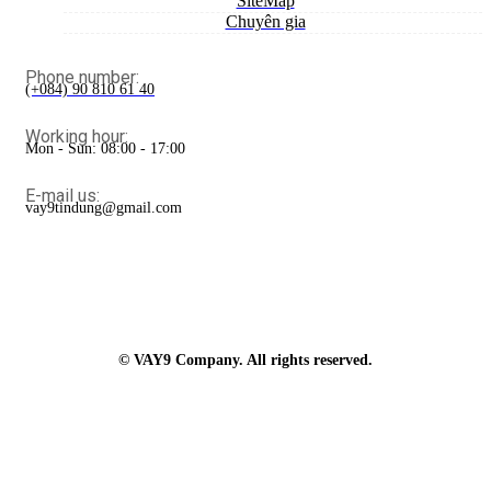
SiteMap
Chuyên gia
Phone number:
(+084) 90 810 61 40
Working hour:
Mon - Sun: 08:00 - 17:00
E-mail us:
vay9tindung@gmail.com
© VAY9 Company. All rights reserved.