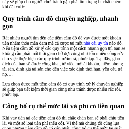
này sẽ giúp cho người chơi tránh gặp phải tình trạng bị chặt chém
khi đặt cược.
Quy trình cầm đồ chuyên nghiệp, nhanh
gọn
Rất nhiều người tìm đến các tiệm cầm đồ để vay được một khoản
tiền nhằm thỏa mãn đam mê cá cược tại một
nhà cái uy tín
nào đó.
Nếu tiệm cầm đồ xử lý các quy trình một cách nhanh gọn thì bạn sẽ
không cần phải mất thời gian chờ đợi cũng như tốn nhiều công sức
cho việc thực hiện các quy trình rườm rà, phức tạp. Tại đây, giao
dịch của bạn sẽ được công khai, từ việc mở tài khoản, niêm phong
tài sản, định giá tài sản cho đến việc xác định thời hạn, yêu cầu trả
nợ….
Lựa chọn được một tiềm cầm đồ có quy trinh xử lý chuyên nghiệp
sẽ giúp bạn tiết kiệm thời gian cũng như tránh được nhiều rắc rối,
phức tạp.
Công bố cụ thể mức lãi và phí có liên quan
Khi vay tiền tại các tiệm cầm đồ thì chắc chắn bạn sẽ phải chịu tiền
lãi và một số loại tiền phí (nếu có). Vì thế mà chúng tôi cũng lựa
chọn những tiệm cầm đồ có cập nhật, công bố cụ thể mức lãi suất