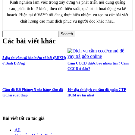
Kinh nghiệm làm việc trong xây dựng và phát triển nội dung quảng
cáo, phân tích từ khóa, theo dõi hiệu suất, quá trình hoạt động và kế
hoạch. Hiện tại ở VAY9 tôi đang thực hiện nhiệm vụ tạo ra các bài viết
chất lượng cao mục đích phục vụ người đọc khác nhau.
Các bài viết khác
5 địa chỉ cầm sổ bảo hiểm xã hội (BHXH)
ở Bình Dương
Cầm CCCD được bao nhiêu tiền? Cầm
CCCD ở đâu?
Cầm đồ Hải Phòng: 5 cửa hàng cầm đồ
10+ địa chỉ dịch vụ cầm đồ quận 7 TP
tốt, lãi suất thấp
HCM uy tín nhất
Bài viết tất cả tác giả
All