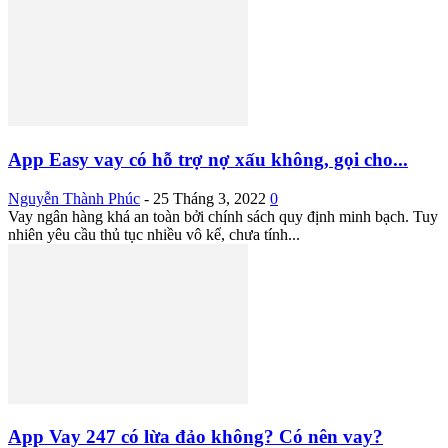
App Easy vay có hỗ trợ nợ xấu không, gọi cho...
Nguyễn Thành Phúc
-
25 Tháng 3, 2022
0
Vay ngân hàng khá an toàn bởi chính sách quy định minh bạch. Tuy
nhiên yêu cầu thủ tục nhiều vô kể, chưa tính...
App Vay 247 có lừa đảo không? Có nên vay?