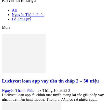
Bài viết tất cả tác giả
All
Nguyễn Thành Phúc
Lê Thu Quý
More
Luckycat loan app vay tiền tín chấp 2 – 50 triệu
Nguyễn Thành Phúc
-
28 Tháng 10, 2022
2
Luckycat loan app tài chính trực tuyến mang lại các giải pháp vay
nhanh trên nền tảng mobile. Thông thường có rất nhiều app...