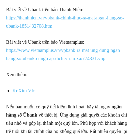
Bài viết về Ubank trên báo Thanh Niên:
https://thanhnien.vn/vpbank-chinh-thuc-ra-mat-ngan-hang-so-
ubank-1851432708.htm
Bài viết về Ubank trên báo Vietnamplus:
https://www.vietnamplus.vn/vpbank-ra-mat-ung-dung-ngan-
hang-so-ubank-cung-cap-dich-vu-tu-xa/774331.vnp
Xem thêm:
KeXim Vlc
Nếu bạn muốn có quỹ tiết kiệm linh hoạt, hãy tải ngay
ngân
hàng số Übank
về thiết bị. Ứng dụng giải quyết các khoản chi
tiêu nhỏ và góp lại thành một quỹ lớn. Phù hợp với khách hàng
trẻ tuổi khi tài chính của họ không quá lớn. Rất nhiều quyền lợi