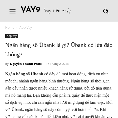
VAY9
Vay tiền 24/7
Home
App Vay
App Vay
Ngân hàng số Übank là gì? Übank có lừa đảo
không?
By
Nguyễn Thành Phúc
-
17 Tháng 2, 2023
Ngân hàng số Übank
có đầy đủ mọi hoạt động, dịch vụ như
một chi nhánh ngân hàng bình thường. Ngân hàng số thời gian
gần đây nhận được nhiều khách hàng sử dụng, bởi độ tiện dụng
mà nó mang lại. Bạn không cần phải ra quầy để thực hiện một
số dịch vụ nhỏ, chỉ cần ngồi nhà lướt ứng dụng để làm việc. Đối
với Übank, ngân hàng số này còn tuyệt vời hơn thế nữa. Khi
vừa cung cấp các khoản tiết kiệm nhỏ, vừa giải quyết khoản vay