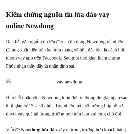
Kiểm chứng nguồn tin lừa đảo vay
online Newdong
Bạn bắt gặp nguồn tin lừa đảo tại tín dụng Newdong rất nhiều.
Chúng xuất hiện tràn lan trên mạng xã hội, đặc biệt là cách hội
nhóm vay app trên Facebook. Sau một thời gian kiểm chứng,
Phúc nhận thấy đây là nhận định sai.
Hầu hết nhân viên Newdong luôn đưa ra thông tin giải ngân sau
thời gian từ 15 – 30 phút. Tuy nhiên, một số trường hợp hồ sơ
duyệt vay quá tải, trong trường hợp trên bạn vui lòng chờ đợi.
Vấn đề
Newdong lừa đảo
xảy ra trong trường hợp khách hàng