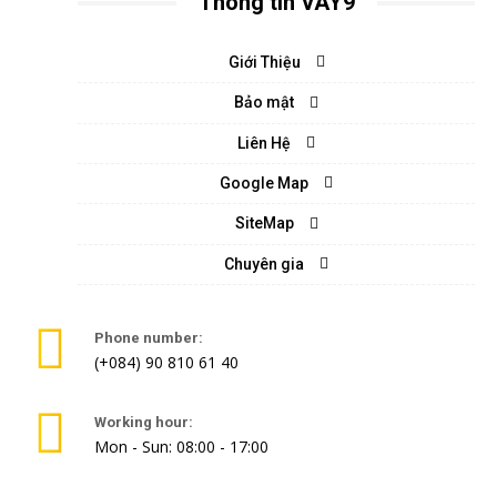
Thông tin VAY9
Giới Thiệu
Bảo mật
Liên Hệ
Google Map
SiteMap
Chuyên gia
Phone number:
(+084) 90 810 61 40
Working hour:
Mon - Sun: 08:00 - 17:00