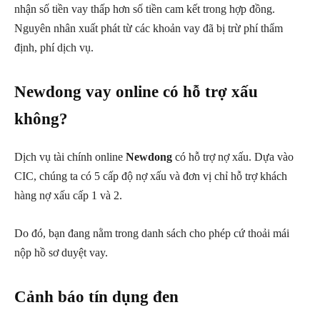
nhận số tiền vay thấp hơn số tiền cam kết trong hợp đồng.
Nguyên nhân xuất phát từ các khoản vay đã bị trừ phí thẩm
định, phí dịch vụ.
Newdong vay online có hỗ trợ xấu
không?
Dịch vụ tài chính online
Newdong
có hỗ trợ nợ xấu. Dựa vào
CIC, chúng ta có 5 cấp độ nợ xấu và đơn vị chỉ hỗ trợ khách
hàng nợ xấu cấp 1 và 2.
Do đó, bạn đang nằm trong danh sách cho phép cứ thoải mái
nộp hồ sơ duyệt vay.
Cảnh báo tín dụng đen