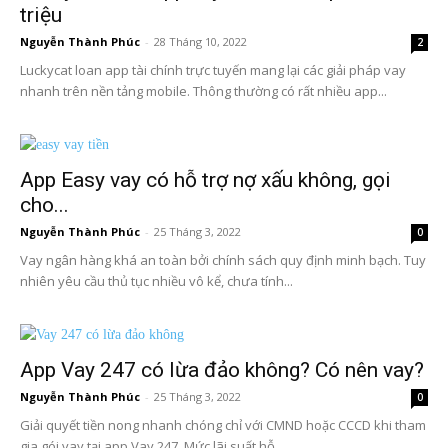
triệu
Nguyễn Thành Phúc
-
28 Tháng 10, 2022
2
Luckycat loan app tài chính trực tuyến mang lại các giải pháp vay
nhanh trên nền tảng mobile. Thông thường có rất nhiều app...
App Easy vay có hỗ trợ nợ xấu không, gọi
cho...
Nguyễn Thành Phúc
-
25 Tháng 3, 2022
0
Vay ngân hàng khá an toàn bởi chính sách quy định minh bạch. Tuy
nhiên yêu cầu thủ tục nhiều vô kể, chưa tính...
App Vay 247 có lừa đảo không? Có nên vay?
Nguyễn Thành Phúc
-
25 Tháng 3, 2022
0
Giải quyết tiền nong nhanh chóng chỉ với CMND hoặc CCCD khi tham
gia gói vay tại app Vay 247. Mức lãi suất hỗ...