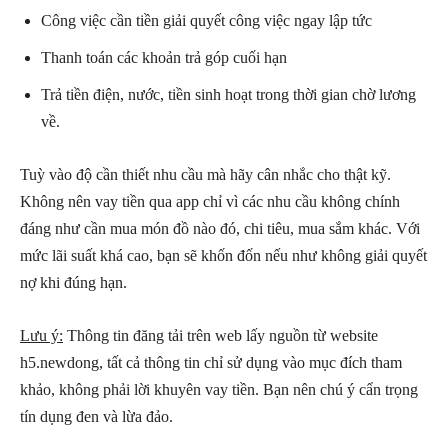
Công việc cần tiền giải quyết công việc ngay lập tức
Thanh toán các khoản trả góp cuối hạn
Trả tiền điện, nước, tiền sinh hoạt trong thời gian chờ lương
về.
Tuỳ vào độ cần thiết nhu cầu mà hãy cân nhắc cho thật kỹ.
Không nên vay tiền qua app chỉ vì các nhu cầu không chính
đáng như cần mua món đồ nào đó, chi tiêu, mua sắm khác. Với
mức lãi suất khá cao, bạn sẽ khốn đốn nếu như không giải quyết
nợ khi đúng hạn.
Lưu ý:
Thông tin đăng tải trên web lấy nguồn từ website
h5.newdong, tất cả thông tin chỉ sử dụng vào mục đích tham
khảo, không phải lời khuyên vay tiền. Bạn nên chú ý cẩn trọng
tín dụng đen và lừa đảo.