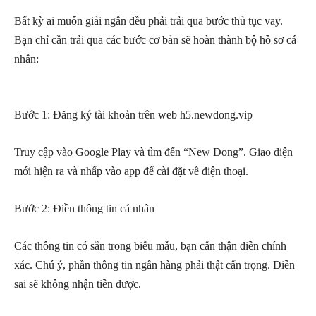
Bất kỳ ai muốn giải ngân đều phải trải qua bước thủ tục vay.
Bạn chỉ cần trải qua các bước cơ bản sẽ hoàn thành bộ hồ sơ cá
nhân:
Bước 1: Đăng ký tài khoản trên web h5.newdong.vip
Truy cập vào Google Play và tìm đến “New Dong”. Giao diện
mới hiện ra và nhấp vào app để cài đặt về điện thoại.
Bước 2: Điền thông tin cá nhân
Các thông tin có sẵn trong biểu mẫu, bạn cẩn thận điền chính
xác. Chú ý, phần thông tin ngân hàng phải thật cẩn trọng. Điền
sai sẽ không nhận tiền được.