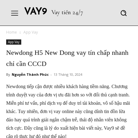
VAY9
Vay tiền 24/7
Home
App Vay
App Vay
Newdong H5 New Dong vay tín chấp nhanh
chỉ cần CCCD
By
Nguyễn Thành Phúc
-
13 Tháng 10, 2024
Newdong tiếp cận được nhiều khách hàng tiềm năng. Chương
trình duyệt vay của đơn vị ưu đãi hơn so với đối thủ cạnh tranh.
Miễn phí tư vấn, phí dịch vụ để duy trì tài khoản, vô số hậu mãi
khác. Tuy nhiên, đơn vị vay online này cũng dính tin đồn lừa
đảo hay quá trình giải ngân chậm trễ, thái độ nhân viên không
tích cực. Đây cũng là lý do xuất hiện bài viết này, Vay9 sẽ đề
cập rõ thực hư đó như thế nào!