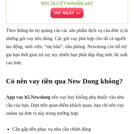
90% DUYỆT KHOẢN VAY
VAY NGAY
Theo thông tin họ quảng cáo các sản phẩm dịch vụ của đơn vị là
những gói vay tiêu dùng. Các gói vay phù hợp cho tất cả người
lao động, sinh viên, “mẹ bỉm”, văn phòng. Newdong còn hỗ trợ
gia hạn thời gian trả nợ, tuy nhiên bạn phải đáp ứng mức lãi suất
cao hơn.
Có nên vay tiền qua New Dong không?
App vay h5.Newdong
nên vay hay không phụ thuộc vào nhu
cầu của bạn. Dựa trên quan điểm khách quan, bạn chỉ nên vay
online tại đơn vị này trong trường hợp:
Cần gấp tiền phục vụ nhu cầu chính đáng