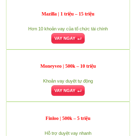
Mazilla | 1 triệu – 15 triệu
Hơn 10 khoản vay của tổ chức tài chính
VAY NGAY
Moneyveo | 500k – 10 triệu
Khoản vay duyệt tự động
VAY NGAY
Finloo | 500k – 5 triệu
Hỗ trợ duyệt vay nhanh