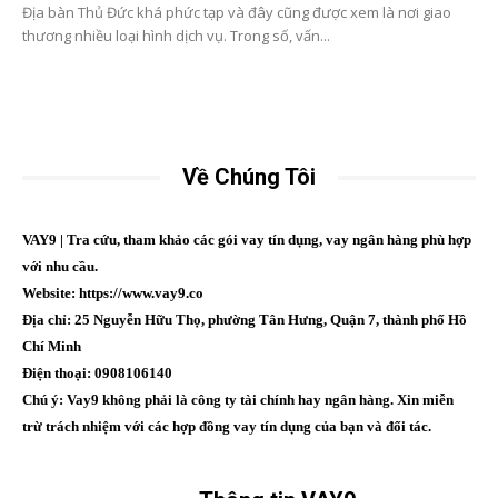
Địa bàn Thủ Đức khá phức tạp và đây cũng được xem là nơi giao
thương nhiều loại hình dịch vụ. Trong số, vấn...
Về Chúng Tôi
VAY9 | Tra cứu, tham khảo các gói vay tín dụng, vay ngân hàng phù hợp
với nhu cầu.
Website: https://www.vay9.co
Địa chỉ: 25 Nguyễn Hữu Thọ, phường Tân Hưng, Quận 7, thành phố Hồ
Chí Minh
Điện thoại: 0908106140
Chú ý: Vay9 không phải là công ty tài chính hay ngân hàng. Xin miễn
trừ trách nhiệm với các hợp đồng vay tín dụng của bạn và đối tác.