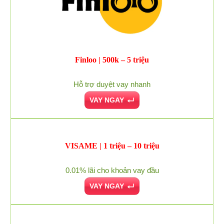
Finloo | 500k – 5 triệu
Hỗ trợ duyệt vay nhanh
VAY NGAY
VISAME | 1 triệu – 10 triệu
0.01% lãi cho khoản vay đầu
VAY NGAY