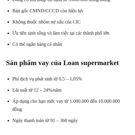
Bản gốc CMND/CCCD còn hiệu lực
Không thuộc nhóm nợ xấu của CIC
Ưu tiên sinh sống và làm việc tại các thành phố lớn
Có thẻ ngân hàng cá nhân
Sản phẩm vay của Loan supermarket
Phí dịch vụ phát sinh từ 0,5 – 1,05%
Lãi suất từ 12 – 24%/năm
Áp dụng cho hạn mức vay từ 1.000.000 đến 10.000.000
đồng
Ngày thanh toán từ 91 – 360 ngày