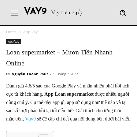
VAY9
Vay tiền 24/7
Home
App Vay
App Vay
Loan supermarket – Mượn Tiền Nhanh
Online
By
Nguyễn Thành Phúc
-
5 Tháng 7, 2022
Đánh giá 4,6/5 sao của Google Play và nhận nhiều phải hồi tích
cực từ khách hàng.
App Loan supermarket
được nhiều người
dùng chú ý. Cụ thể đây app gì, app sử dụng như thế nào và tại
sao số lượt phản hồi lại tốt đến thế? Giải thích cho từng thắc
mắc trên,
Vay9
sẽ đề cập chi tiết qua nội dung bên dưới bài viết.