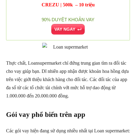
CREZU | 500k – 10 triệu
90% DUYỆT KHOẢN VAY
VAY NGAY
Thực chất, Loansupermarket chỉ đứng trung gian tìm ra đối tác
cho vay giúp bạn. Dĩ nhiên app nhận được khoản hoa hồng dựa
trên việc giới thiệu khách hàng cho đối tác. Các đối tác của app
đa số từ các tổ chức tài chính với mức hỗ trợ dao động từ
1.000.000 đến 20.000.000 đồng.
Gói vay phổ biến trên app
Các gói vay hiện đang sử dụng nhiều nhất tại Loan supermarket: