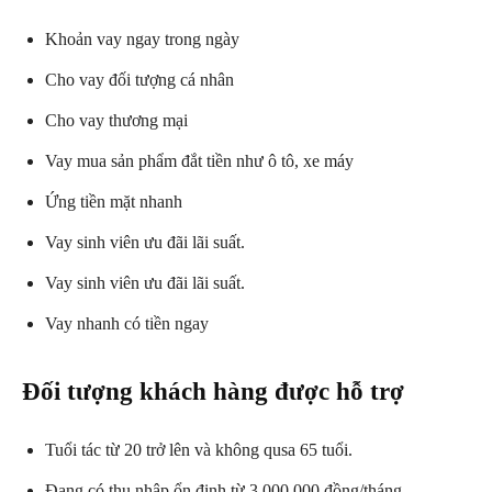
Khoản vay ngay trong ngày
Cho vay đối tượng cá nhân
Cho vay thương mại
Vay mua sản phẩm đắt tiền như ô tô, xe máy
Ứng tiền mặt nhanh
Vay sinh viên ưu đãi lãi suất.
Vay sinh viên ưu đãi lãi suất.
Vay nhanh có tiền ngay
Đối tượng khách hàng được hỗ trợ
Tuổi tác từ 20 trở lên và không qusa 65 tuổi.
Đang có thu nhập ổn định từ 3.000.000 đồng/tháng