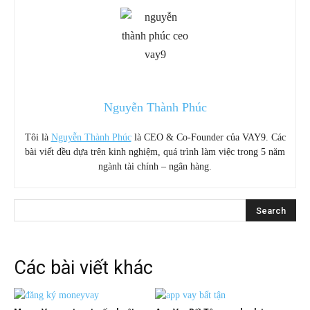
Nguyễn Thành Phúc
Tôi là
Nguyễn Thành Phúc
là CEO & Co-Founder của VAY9. Các
bài viết đều dựa trên kinh nghiệm, quá trình làm việc trong 5 năm
ngành tài chính – ngân hàng.
Các bài viết khác