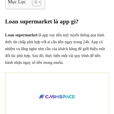
Mục Lục
Loan supermarket là app gì?
Loan supermarket
là app vay tiền trực tuyến thông qua hình
thức tín chấp phù hợp với ai cần tiền ngay trong 24h. App có
nhiệm vụ lắng nghe nhu cầu của khách hàng để giới thiệu một
đối tác phù hợp. Sau đó, thực hiện một vài quy trình để tiến
hành nhận ngay số tiền mong muốn.