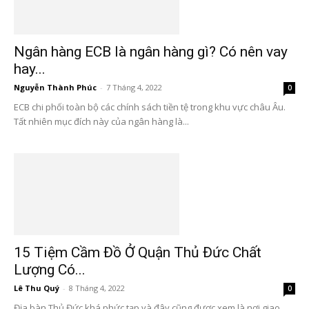
Ngân hàng ECB là ngân hàng gì? Có nên vay
hay...
Nguyễn Thành Phúc
-
7 Tháng 4, 2022
0
ECB chi phối toàn bộ các chính sách tiền tệ trong khu vực châu Âu.
Tất nhiên mục đích này của ngân hàng là...
15 Tiệm Cầm Đồ Ở Quận Thủ Đức Chất
Lượng Có...
Lê Thu Quý
-
8 Tháng 4, 2022
0
Địa bàn Thủ Đức khá phức tạp và đây cũng được xem là nơi giao