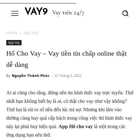
VAY9
Vay tiền 24/7
Home
App Vay
App Vay
Hổ Cho Vay – Vay tiền tín chấp online thật
dễ dàng
By
Nguyễn Thành Phúc
-
23 Tháng 3, 2022
Ai ai cũng cho rằng, đừng nên tin hình thức vay trực tuyến. Thứ
nhất bạn không biết họ là ai, có thật cho vay như vậy không?
Thứ hai là rủi ro số tiền đến lúc trả nợ. Nhưng khi lâm vào
đường cùng hay quá cấp bách trong công việc thì hình thức vay
này lại phát huy hiệu quả.
App Hổ cho vay
là một trong các
ứng dụng bạn nên thử.