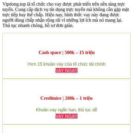
Vipdong.top là tổ chức cho vay được phát triển trên nền tảng trực
tuyến. Cung cấp dịch vụ tín dụng trực tuyến mà không cần gặp mặt
trực tiếp hay thế chấp. Hiện nay, hình thức vay này đang được
người dùng chấp nhận rộng rãi vì những lợi ích mà nó mang lại.
Thủ tục nhanh chóng, hồ sơ đơn giản.
Cash space | 500k – 15 triệu
Hơn 15 khoản vay của tổ chức tài chính
VAY NGAY
Creditnice | 200k – 1 triệu
Khoản vay ngắn hạn, thủ tục dễ
VAY NGAY