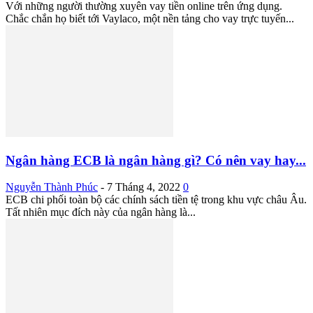
Với những người thường xuyên vay tiền online trên ứng dụng.
Chắc chắn họ biết tới Vaylaco, một nền tảng cho vay trực tuyến...
Ngân hàng ECB là ngân hàng gì? Có nên vay hay...
Nguyễn Thành Phúc
-
7 Tháng 4, 2022
0
ECB chi phối toàn bộ các chính sách tiền tệ trong khu vực châu Âu.
Tất nhiên mục đích này của ngân hàng là...