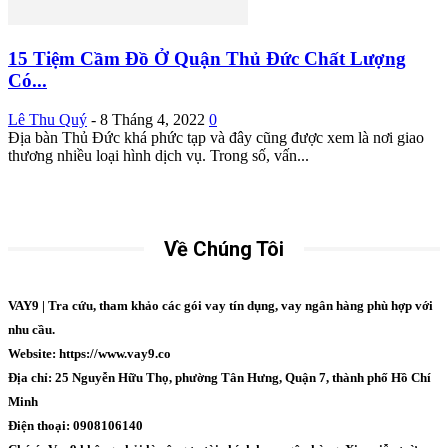
15 Tiệm Cầm Đồ Ở Quận Thủ Đức Chất Lượng
Có...
Lê Thu Quý
-
8 Tháng 4, 2022
0
Địa bàn Thủ Đức khá phức tạp và đây cũng được xem là nơi giao
thương nhiều loại hình dịch vụ. Trong số, vấn...
Về Chúng Tôi
VAY9 | Tra cứu, tham khảo các gói vay tín dụng, vay ngân hàng phù hợp với
nhu cầu.
Website: https://www.vay9.co
Địa chỉ: 25 Nguyễn Hữu Thọ, phường Tân Hưng, Quận 7, thành phố Hồ Chí
Minh
Điện thoại: 0908106140