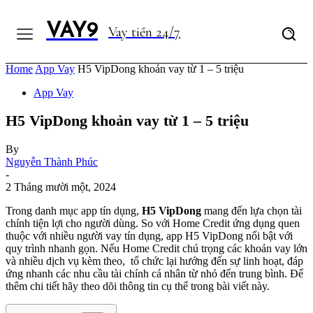
VAY9
Vay tiền 24/7
Home
App Vay
H5 VipDong khoản vay từ 1 – 5 triệu
App Vay
H5 VipDong khoản vay từ 1 – 5 triệu
By
Nguyễn Thành Phúc
-
2 Tháng mười một, 2024
Trong danh mục app tín dụng,
H5 VipDong
mang đến lựa chọn tài
chính tiện lợi cho người dùng. So với Home Credit ứng dụng quen
thuộc với nhiều người vay tín dụng, app H5 VipDong nổi bật với
quy trình nhanh gọn. Nếu Home Credit chú trọng các khoản vay lớn
và nhiều dịch vụ kèm theo, tổ chức lại hướng đến sự linh hoạt, đáp
ứng nhanh các nhu cầu tài chính cá nhân từ nhỏ đến trung bình. Để
thêm chi tiết hãy theo dõi thông tin cụ thể trong bài viết này.