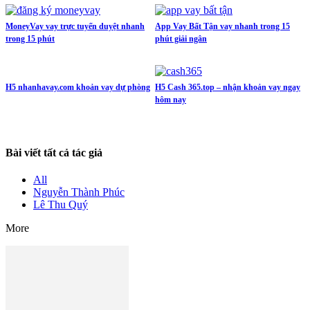
MoneyVay vay trực tuyến duyệt nhanh
App Vay Bất Tận vay nhanh trong 15
trong 15 phút
phút giải ngân
H5 nhanhavay.com khoản vay dự phòng
H5 Cash 365.top – nhận khoản vay ngay
hôm nay
Bài viết tất cả tác giả
All
Nguyễn Thành Phúc
Lê Thu Quý
More