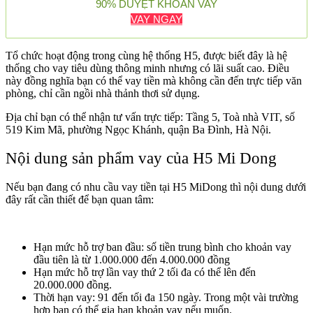
90% DUYỆT KHOẢN VAY
VAY NGAY
Tổ chức hoạt động trong cùng hệ thống H5, được biết đây là hệ
thống cho vay tiêu dùng thông minh nhưng có lãi suất cao. Điều
này đồng nghĩa bạn có thể vay tiền mà không cần đến trực tiếp văn
phòng, chỉ cần ngồi nhà thảnh thơi sử dụng.
Địa chỉ bạn có thể nhận tư vấn trực tiếp: Tầng 5, Toà nhà VIT, số
519 Kim Mã, phường Ngọc Khánh, quận Ba Đình, Hà Nội.
Nội dung sản phẩm vay của H5 Mi Dong
Nếu bạn đang có nhu cầu vay tiền tại H5 MiDong thì nội dung dưới
đây rất cần thiết để bạn quan tâm:
Hạn mức hỗ trợ ban đầu: số tiền trung bình cho khoản vay
đầu tiên là từ 1.000.000 đến 4.000.000 đồng
Hạn mức hỗ trợ lần vay thứ 2 tối đa có thể lên đến
20.000.000 đồng.
Thời hạn vay: 91 đến tối đa 150 ngày. Trong một vài trường
hợp ban có thể gia hạn khoản vay nếu muốn.