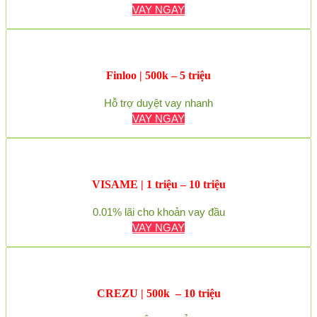
VAY NGAY
Finloo | 500k – 5 triệu
Hỗ trợ duyệt vay nhanh
VAY NGAY
VISAME | 1 triệu – 10 triệu
0.01% lãi cho khoản vay đầu
VAY NGAY
CREZU | 500k – 10 triệu