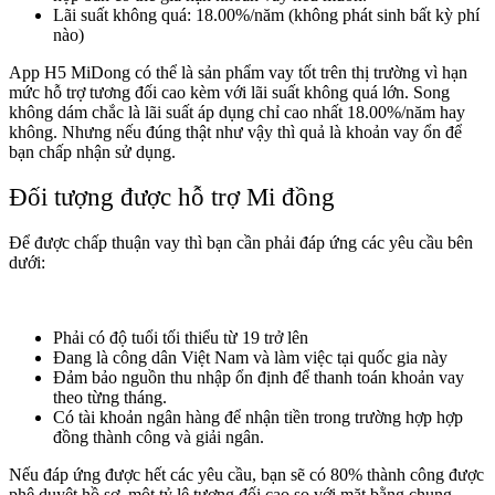
Lãi suất không quá: 18.00%/năm (không phát sinh bất kỳ phí
nào)
App H5 MiDong có thể là sản phẩm vay tốt trên thị trường vì hạn
mức hỗ trợ tương đối cao kèm với lãi suất không quá lớn. Song
không dám chắc là lãi suất áp dụng chỉ cao nhất 18.00%/năm hay
không. Nhưng nếu đúng thật như vậy thì quả là khoản vay ổn để
bạn chấp nhận sử dụng.
Đối tượng được hỗ trợ Mi đồng
Để được chấp thuận vay thì bạn cần phải đáp ứng các yêu cầu bên
dưới:
Phải có độ tuổi tối thiểu từ 19 trở lên
Đang là công dân Việt Nam và làm việc tại quốc gia này
Đảm bảo nguồn thu nhập ổn định để thanh toán khoản vay
theo từng tháng.
Có tài khoản ngân hàng để nhận tiền trong trường hợp hợp
đồng thành công và giải ngân.
Nếu đáp ứng được hết các yêu cầu, bạn sẽ có 80% thành công được
phê duyệt hồ sơ, một tỷ lệ tương đối cao so với mặt bằng chung.