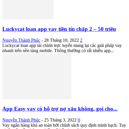
Luckycat loan app vay tiền tín chấp 2 – 50 triệu
Nguyễn Thành Phúc
-
28 Tháng 10, 2022
2
Luckycat loan app tài chính trực tuyến mang lại các giải pháp vay
nhanh trên nền tảng mobile. Thông thường có rất nhiều app...
App Easy vay có hỗ trợ nợ xấu không, gọi cho...
Nguyễn Thành Phúc
-
25 Tháng 3, 2022
0
Vay ngân hàng khá an toàn bởi chính sách quy định minh bạch. Tuy