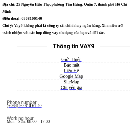
Địa chỉ: 25 Nguyễn Hữu Thọ, phường Tân Hưng, Quận 7, thành phố Hồ Chí
Minh
Điện thoại: 0908106140
Chú ý: Vay9 không phải là công ty tài chính hay ngân hàng. Xin miễn trừ
trách nhiệm với các hợp đồng vay tín dụng của bạn và đối tác.
Thông tin VAY9
Giới Thiệu
Bảo mật
Liên Hệ
Google Map
SiteMap
Chuyên gia
Phone number:
(+084) 90 810 61 40
Working hour:
Mon - Sun: 08:00 - 17:00