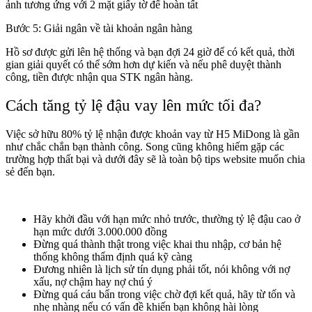
ảnh tương ứng với 2 mặt giấy tờ để hoàn tất
Bước 5: Giải ngân về tài khoản ngân hàng
Hồ sơ được gửi lên hệ thống và bạn đợi 24 giờ để có kết quả, thời
gian giải quyết có thể sớm hơn dự kiến và nếu phê duyệt thành
công, tiền được nhận qua STK ngân hàng.
Cách tăng tỷ lệ đậu vay lên mức tối đa?
Việc sở hữu 80% tỷ lệ nhận được khoản vay từ H5 MiDong là gần
như chắc chắn bạn thành công. Song cũng không hiếm gặp các
trường hợp thất bại và dưới đây sẽ là toàn bộ tips website muốn chia
sẻ đến bạn.
Hãy khởi đầu với hạn mức nhỏ trước, thường tỷ lệ đậu cao ở
hạn mức dưới 3.000.000 đồng
Đừng quá thành thật trong việc khai thu nhập, cơ bản hệ
thống không thẩm định quá kỹ càng
Đương nhiên là lịch sử tín dụng phải tốt, nói không với nợ
xấu, nợ chậm hay nợ chú ý
Đừng quá cáu bẩn trong việc chờ đợi kết quả, hãy từ tốn và
nhẹ nhàng nếu có vấn đề khiến bạn không hài lòng