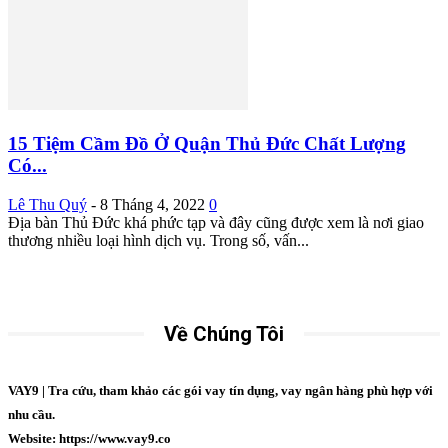
15 Tiệm Cầm Đồ Ở Quận Thủ Đức Chất Lượng
Có...
Lê Thu Quý
-
8 Tháng 4, 2022
0
Địa bàn Thủ Đức khá phức tạp và đây cũng được xem là nơi giao
thương nhiều loại hình dịch vụ. Trong số, vấn...
Về Chúng Tôi
VAY9 | Tra cứu, tham khảo các gói vay tín dụng, vay ngân hàng phù hợp với
nhu cầu.
Website: https://www.vay9.co