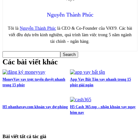
Nguyễn Thành Phúc
Tôi là
Nguyễn Thành Phúc
là CEO & Co-Founder của VAY9. Các bài
viết đều dựa trên kinh nghiệm, quá trình làm việc trong 5 năm ngành
tài chính – ngân hàng.
Các bài viết khác
MoneyVay vay trực tuyến duyệt nhanh
App Vay Bất Tận vay nhanh trong 15
trong 15 phút
phút giải ngân
H5 nhanhavay.com khoản vay dự phòng
H5 Cash 365.top – nhận khoản vay ngay
hôm nay
Bài viết tất cả tác giả