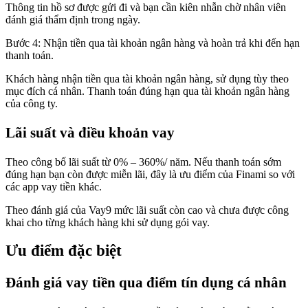
Thông tin hồ sơ được gửi đi và bạn cần kiên nhẫn chờ nhân viên
đánh giá thẩm định trong ngày.
Bước 4: Nhận tiền qua tài khoản ngân hàng và hoàn trả khi đến hạn
thanh toán.
Khách hàng nhận tiền qua tài khoản ngân hàng, sử dụng tùy theo
mục đích cá nhân. Thanh toán đúng hạn qua tài khoản ngân hàng
của công ty.
Lãi suất và điều khoản vay
Theo công bố lãi suất từ 0% – 360%/ năm. Nếu thanh toán sớm
đúng hạn bạn còn được miễn lãi, đây là ưu điểm của Finami so với
các app vay tiền khác.
Theo đánh giá của Vay9 mức lãi suất còn cao và chưa được công
khai cho từng khách hàng khi sử dụng gói vay.
Ưu điểm đặc biệt
Đánh giá vay tiền qua điểm tín dụng cá nhân