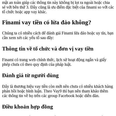
mật an toàn giúp các thông tin này không bị lọt ra ngoài hoặc chia
sẻ với bên thứ 3. Đây cũng là ưu điểm đặc biệt của finami so với các
tổ chức hoặc app vay khác.
Finami vay tiền có lừa đảo không?
Chúng ta có nhiều cách để đánh giá Finami lừa đảo hoặc uy tín, bạn
cần xem xét các yếu tố sau đây:
Thông tin về tổ chức và đơn vị vay tiền
Finami có trang web chính thức, lịch sử hoạt động ngắn và giấy
phép chưa có theo quy định của pháp luật.
Đánh giá từ người dùng
Đây là thương hiệu vay tiền còn mới nên chưa có nhiều khách hàng
phản hồi hoặc bình luận. Theo Vay9 thì bạn nên tham khảo thêm
các thông tin về họ trên các group Facebook hoặc diễn đàn.
Điều khoản hợp đồng