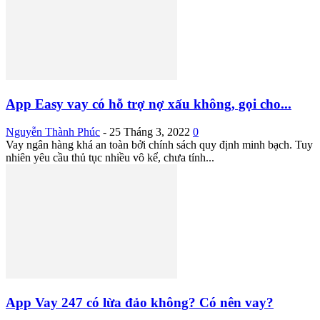
App Easy vay có hỗ trợ nợ xấu không, gọi cho...
Nguyễn Thành Phúc
-
25 Tháng 3, 2022
0
Vay ngân hàng khá an toàn bởi chính sách quy định minh bạch. Tuy
nhiên yêu cầu thủ tục nhiều vô kể, chưa tính...
App Vay 247 có lừa đảo không? Có nên vay?