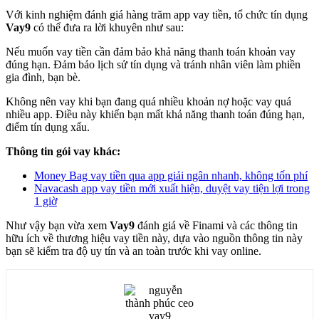
Với kinh nghiệm đánh giá hàng trăm app vay tiền, tổ chức tín dụng
Vay9
có thể đưa ra lời khuyên như sau:
Nếu muốn vay tiền cần đảm bảo khả năng thanh toán khoản vay
đúng hạn. Đảm bảo lịch sử tín dụng và tránh nhân viên làm phiền
gia đình, bạn bè.
Không nên vay khi bạn đang quá nhiều khoản nợ hoặc vay quá
nhiều app. Điều này khiến bạn mất khả năng thanh toán đúng hạn,
điểm tín dụng xấu.
Thông tin gói vay khác:
Money Bag vay tiền qua app giải ngân nhanh, không tốn phí
Navacash app vay tiền mới xuất hiện, duyệt vay tiện lợi trong
1 giờ
Như vậy bạn vừa xem
Vay9
đánh giá về Finami và các thông tin
hữu ích về thương hiệu vay tiền này, dựa vào nguồn thông tin này
bạn sẽ kiểm tra độ uy tín và an toàn trước khi vay online.