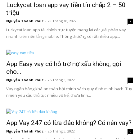
Luckycat loan app vay tiền tín chấp 2 – 50
triệu
Nguyễn Thành Phúc
-
28 Tháng 10, 2022
2
Luckycat loan app tài chính trực tuyến mang lại các giải pháp vay
nhanh trên nền tảng mobile. Thông thường có rất nhiều app...
App Easy vay có hỗ trợ nợ xấu không, gọi
cho...
Nguyễn Thành Phúc
-
25 Tháng 3, 2022
0
Vay ngân hàng khá an toàn bởi chính sách quy định minh bạch. Tuy
nhiên yêu cầu thủ tục nhiều vô kể, chưa tính...
App Vay 247 có lừa đảo không? Có nên vay?
Nguyễn Thành Phúc
-
25 Tháng 3, 2022
0