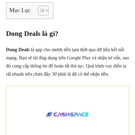
Mục Lục
Dong Deals là gì?
Dong Deals
là app cho mượn tiền tạm thời qua dữ liệu kết nối
mạng. Bạn sẽ tải ứng dụng trên Google Play và nhận tư vấn, sau
đó cung cấp thông tin để hoàn tất thủ tục. Quá trình vay diễn ra
rất nhanh nên chưa đầy 30 phút là đã có thể nhận tiền.