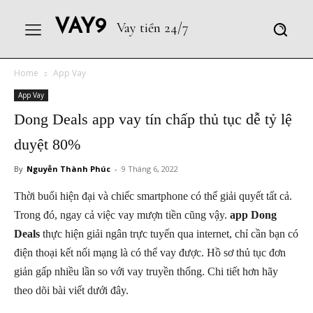
VAY9
Vay tiền 24/7
Home
App Vay
App Vay
Dong Deals app vay tín chấp thủ tục dễ tỷ lệ
duyệt 80%
By
Nguyễn Thành Phúc
-
9 Tháng 6, 2022
Thời buổi hiện đại và chiếc smartphone có thể giải quyết tất cả.
Trong đó, ngay cả việc vay mượn tiền cũng vậy.
app Dong
Deals
thực hiện giải ngân trực tuyến qua internet, chỉ cần bạn có
điện thoại kết nối mạng là có thể vay được. Hồ sơ thủ tục đơn
giản gấp nhiều lần so với vay truyền thống. Chi tiết hơn hãy
theo dõi bài viết dưới đây.