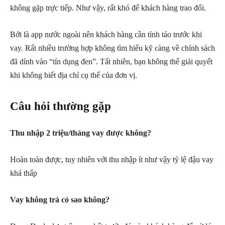
không gặp trực tiếp. Như vậy, rất khó để khách hàng trao đổi.
Bởi là app nước ngoài nên khách hàng cần tỉnh táo trước khi
vay. Rất nhiều trường hợp không tìm hiểu kỹ càng về chính sách
đã dính vào “tín dụng đen”. Tất nhiên, bạn không thể giải quyết
khi không biết địa chỉ cụ thể của đơn vị.
Câu hỏi thường gặp
Thu nhập 2 triệu/tháng vay được không?
Hoàn toàn được, tuy nhiên với thu nhập ít như vậy tỷ lệ đậu vay
khá thấp
Vay không trả có sao không?