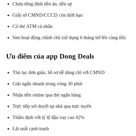
Chưa từng dính tiền án, tiền sự
Giấy tờ CMND/CCCD còn thời hạn
Có thẻ ATM cá nhân
Sim hoạt động chính chủ (sử dụng 6 tháng trở lên càng tốt)
Ưu điểm của app Dong Deals
Thủ tục đơn giản, hồ sơ dễ dàng chỉ với CMND
Giải ngân nhanh trong vòng 30 phút
Nhận tiền online qua thẻ ngân hàng
Trực tiếp xét duyệt tại nhà qua trực tuyến
Thẩm định với tỷ lệ đậu vay cao 92%
Lãi suất cạnh tranh