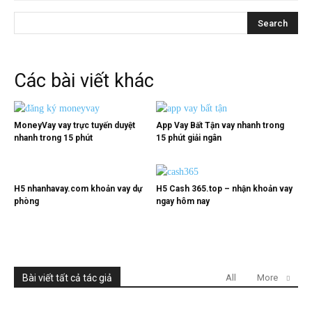
Các bài viết khác
MoneyVay vay trực tuyến duyệt
App Vay Bất Tận vay nhanh trong
nhanh trong 15 phút
15 phút giải ngân
H5 nhanhavay.com khoản vay dự
H5 Cash 365.top – nhận khoản vay
phòng
ngay hôm nay
Bài viết tất cả tác giả
All
More