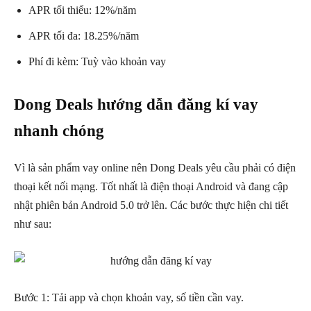
APR tối thiểu: 12%/năm
APR tối đa: 18.25%/năm
Phí đi kèm: Tuỳ vào khoản vay
Dong Deals hướng dẫn đăng kí vay
nhanh chóng
Vì là sản phẩm vay online nên Dong Deals yêu cầu phải có điện
thoại kết nối mạng. Tốt nhất là điện thoại Android và đang cập
nhật phiên bản Android 5.0 trở lên. Các bước thực hiện chi tiết
như sau:
Bước 1: Tải app và chọn khoản vay, số tiền cần vay.