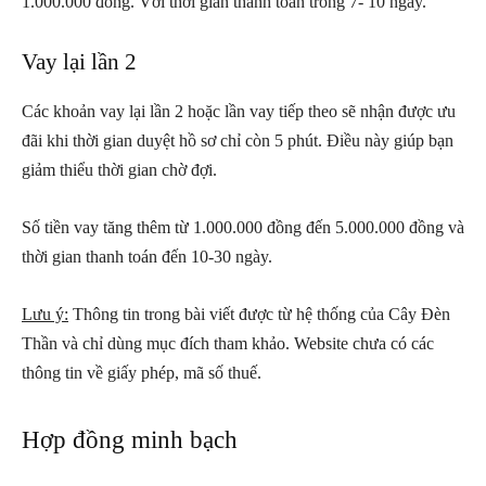
1.000.000 đồng. Với thời gian thanh toán trong 7- 10 ngày.
Vay lại lần 2
Các khoản vay lại lần 2 hoặc lần vay tiếp theo sẽ nhận được ưu
đãi khi thời gian duyệt hồ sơ chỉ còn 5 phút. Điều này giúp bạn
giảm thiểu thời gian chờ đợi.
Số tiền vay tăng thêm từ 1.000.000 đồng đến 5.000.000 đồng và
thời gian thanh toán đến 10-30 ngày.
Lưu ý:
Thông tin trong bài viết được từ hệ thống của Cây Đèn
Thần và chỉ dùng mục đích tham khảo. Website chưa có các
thông tin về giấy phép, mã số thuế.
Hợp đồng minh bạch