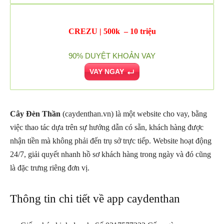
CREZU | 500k – 10 triệu
90% DUYỆT KHOẢN VAY
VAY NGAY
Cây Đèn Thần
(caydenthan.vn) là một website cho vay, bằng
việc thao tác dựa trên sự hướng dẫn có sẵn, khách hàng được
nhận tiền mà không phải đến trụ sở trực tiếp. Website hoạt động
24/7, giải quyết nhanh hồ sơ khách hàng trong ngày và đó cũng
là đặc trưng riêng đơn vị.
Thông tin chi tiết về app caydenthan