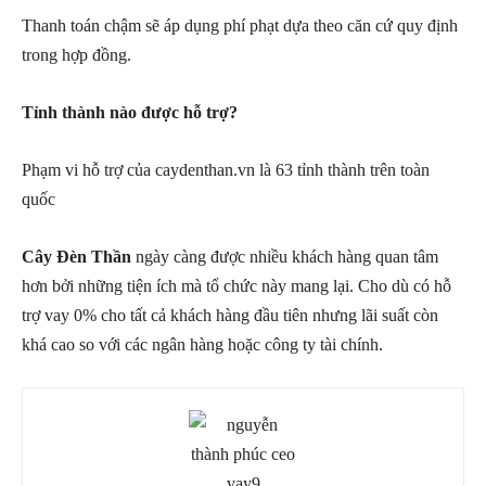
Thanh toán chậm sẽ áp dụng phí phạt dựa theo căn cứ quy định
trong hợp đồng.
Tỉnh thành nào được hỗ trợ?
Phạm vi hỗ trợ của caydenthan.vn là 63 tỉnh thành trên toàn
quốc
Cây Đèn Thần
ngày càng được nhiều khách hàng quan tâm
hơn bởi những tiện ích mà tổ chức này mang lại. Cho dù có hỗ
trợ vay 0% cho tất cả khách hàng đầu tiên nhưng lãi suất còn
khá cao so với các ngân hàng hoặc công ty tài chính.