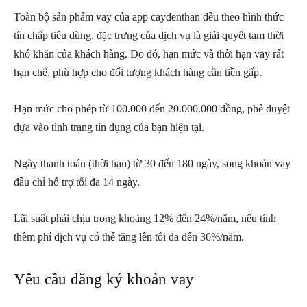
Toàn bộ sản phẩm vay của app caydenthan đều theo hình thức
tín chấp tiêu dùng, đặc trưng của dịch vụ là giải quyết tạm thời
khó khăn của khách hàng. Do đó, hạn mức và thời hạn vay rất
hạn chế, phù hợp cho đối tượng khách hàng cần tiền gấp.
Hạn mức cho phép từ 100.000 đến 20.000.000 đồng, phê duyệt
dựa vào tình trạng tín dụng của bạn hiện tại.
Ngày thanh toán (thời hạn) từ 30 đến 180 ngày, song khoản vay
đầu chỉ hỗ trợ tối đa 14 ngày.
Lãi suất phải chịu trong khoảng 12% đến 24%/năm, nếu tính
thêm phí dịch vụ có thể tăng lên tối đa đến 36%/năm.
Yêu cầu đăng ký khoản vay