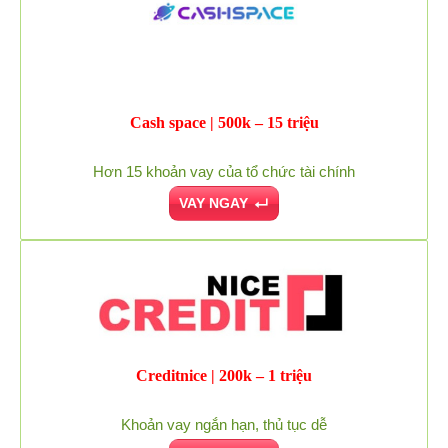
Cash space | 500k – 15 triệu
Hơn 15 khoản vay của tổ chức tài chính
VAY NGAY
Creditnice | 200k – 1 triệu
Khoản vay ngắn hạn, thủ tục dễ