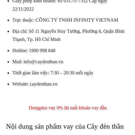
Giấy phép kinh doanh: Số 0317577332 Cấp ngày
22/11/2022
Trực thuộc: CÔNG TY TNHH INFINITY VIETNAM
Địa chỉ: Số 11 Nguyễn Huy Tưởng, Phường 6, Quận Bình
Thạnh, Tp. Hồ Chí Minh
Hotline: 1900 998 848
Mail: info@caydenthan.vn
Thời gian làm việc: 7:30 – 20:30 mỗi ngày
Website: caydenthan.vn
Dongplus vay 0% lãi suất khoản vay đầu
Nội dung sản phẩm vay của Cây đèn thần