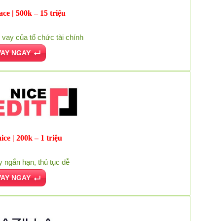
ce | 500k – 15 triệu
vay của tổ chức tài chính
VAY NGAY
ice | 200k – 1 triệu
 ngắn hạn, thủ tục dễ
VAY NGAY