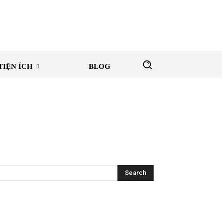
TIỆN ÍCH
BLOG