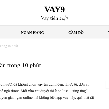
VAY9
Vay tiền 24/7
NGÂN HÀNG
CẦM ĐỒ
 trong 10 phút
gân trong 10 phút
ều người đã không chọn vay tín dụng đen. Thực tế, đơn vị
ể ngờ được. Mới vừa xét duyệt thì ít phút sau “ting ting”
yên giải ngân online mà không biết app vay này, quả thật rất