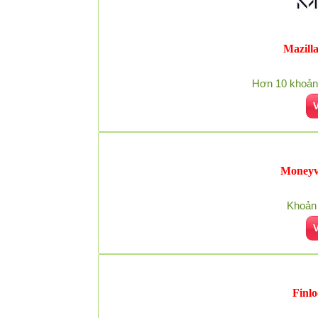
Mazilla
Hơn 10 khoản 
Moneyve
Khoản 
Finlo