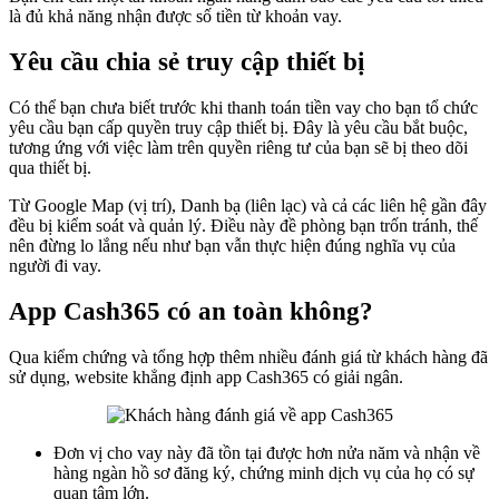
là đủ khả năng nhận được số tiền từ khoản vay.
Yêu cầu chia sẻ truy cập thiết bị
Có thể bạn chưa biết trước khi thanh toán tiền vay cho bạn tổ chức
yêu cầu bạn cấp quyền truy cập thiết bị. Đây là yêu cầu bắt buộc,
tương ứng với việc làm trên quyền riêng tư của bạn sẽ bị theo dõi
qua thiết bị.
Từ Google Map (vị trí), Danh bạ (liên lạc) và cả các liên hệ gần đây
đều bị kiểm soát và quản lý. Điều này đề phòng bạn trốn tránh, thế
nên đừng lo lắng nếu như bạn vẫn thực hiện đúng nghĩa vụ của
người đi vay.
App Cash365 có an toàn không?
Qua kiểm chứng và tổng hợp thêm nhiều đánh giá từ khách hàng đã
sử dụng, website khẳng định app Cash365 có giải ngân.
Đơn vị cho vay này đã tồn tại được hơn nửa năm và nhận về
hàng ngàn hồ sơ đăng ký, chứng minh dịch vụ của họ có sự
quan tâm lớn.