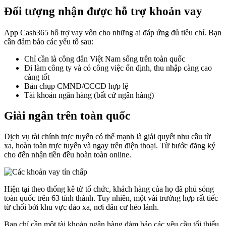
Đối tượng nhận được hỗ trợ khoản vay
App Cash365 hỗ trợ vay vốn cho những ai đáp ứng đủ tiêu chí. Bạn
cần đảm bảo các yếu tố sau:
Chỉ cần là công dân Việt Nam sống trên toàn quốc
Đi làm công ty và có công việc ổn định, thu nhập càng cao
càng tốt
Bản chụp CMND/CCCD hợp lệ
Tài khoản ngân hàng (bất cứ ngân hàng)
Giải ngân trên toàn quốc
Dịch vụ tài chính trực tuyến có thế mạnh là giải quyết nhu cầu từ
xa, hoàn toàn trực tuyến và ngay trên điện thoại. Từ bước đăng ký
cho đến nhận tiền đều hoàn toàn online.
Hiện tại theo thống kê từ tổ chức, khách hàng của họ đã phủ sóng
toàn quốc trên 63 tỉnh thành. Tuy nhiên, một vài trường hợp rất tiếc
từ chối bởi khu vực đảo xa, nơi dân cư hẻo lánh.
Bạn chỉ cần một tài khoản ngân hàng đảm bảo các yêu cầu tối thiểu