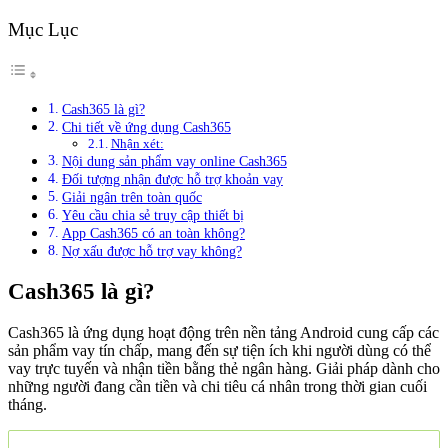
Mục Lục
Cash365 là gì?
Chi tiết về ứng dụng Cash365
Nhận xét:
Nội dung sản phẩm vay online Cash365
Đối tượng nhận được hỗ trợ khoản vay
Giải ngân trên toàn quốc
Yêu cầu chia sẻ truy cập thiết bị
App Cash365 có an toàn không?
Nợ xấu được hỗ trợ vay không?
Cash365 là gì?
Cash365 là ứng dụng hoạt động trên nền tảng Android cung cấp các
sản phẩm vay tín chấp, mang đến sự tiện ích khi người dùng có thể
vay trực tuyến và nhận tiền bằng thẻ ngân hàng. Giải pháp dành cho
những người đang cần tiền và chi tiêu cá nhân trong thời gian cuối
tháng.