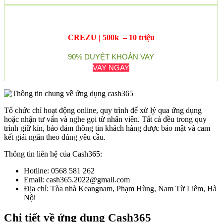
CREZU | 500k – 10 triệu
90% DUYỆT KHOẢN VAY
VAY NGAY
Tổ chức chỉ hoạt động online, quy trình để xử lý qua ứng dụng
hoặc nhận tư vấn và nghe gọi từ nhân viên. Tất cả đều trong quy
trình giữ kín, bảo đảm thông tin khách hàng được bảo mật và cam
kết giải ngân theo đúng yêu cầu.
Thông tin liên hệ của Cash365:
Hotline: 0568 581 262
Email: cash365.2022@gmail.com
Địa chỉ: Tòa nhà Keangnam, Phạm Hùng, Nam Từ Liêm, Hà
Nội
Chi tiết về ứng dụng Cash365