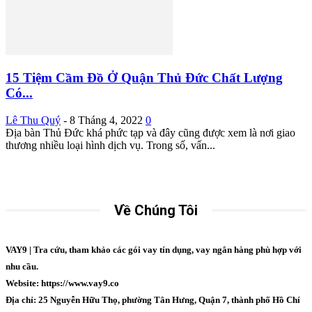
15 Tiệm Cầm Đồ Ở Quận Thủ Đức Chất Lượng
Có...
Lê Thu Quý
-
8 Tháng 4, 2022
0
Địa bàn Thủ Đức khá phức tạp và đây cũng được xem là nơi giao
thương nhiều loại hình dịch vụ. Trong số, vấn...
Về Chúng Tôi
VAY9 | Tra cứu, tham khảo các gói vay tín dụng, vay ngân hàng phù hợp với
nhu cầu.
Website: https://www.vay9.co
Địa chỉ: 25 Nguyễn Hữu Thọ, phường Tân Hưng, Quận 7, thành phố Hồ Chí