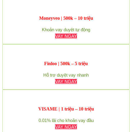
Moneyveo | 500k – 10 triệu
Khoản vay duyệt tự động
VAY NGAY
Finloo | 500k – 5 triệu
Hỗ trợ duyệt vay nhanh
VAY NGAY
VISAME | 1 triệu – 10 triệu
0.01% lãi cho khoản vay đầu
VAY NGAY