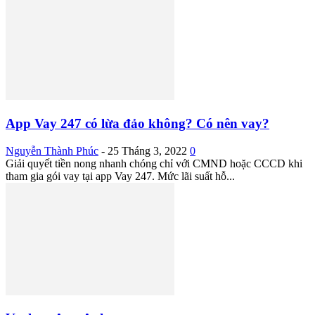
App Vay 247 có lừa đảo không? Có nên vay?
Nguyễn Thành Phúc
-
25 Tháng 3, 2022
0
Giải quyết tiền nong nhanh chóng chỉ với CMND hoặc CCCD khi
tham gia gói vay tại app Vay 247. Mức lãi suất hỗ...