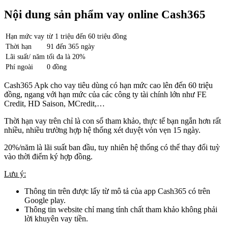
Nội dung sản phẩm vay online Cash365
Hạn mức vay
từ 1 triệu đến 60 triệu đồng
Thời hạn
91 đến 365 ngày
Lãi suất/ năm
tối đa là 20%
Phí ngoài
0 đồng
Cash365 Apk cho vay tiêu dùng có hạn mức cao lên đến 60 triệu
đồng, ngang với hạn mức của các công ty tài chính lớn như FE
Credit, HD Saison, MCredit,…
Thời hạn vay trên chỉ là con số tham khảo, thực tế bạn ngắn hơn rất
nhiều, nhiều trường hợp hệ thống xét duyệt vỏn vẹn 15 ngày.
20%/năm là lãi suất ban đầu, tuy nhiên hệ thống có thể thay đổi tuỳ
vào thời điểm ký hợp đồng.
Lưu ý:
Thông tin trên được lấy từ mô tả của app Cash365 có trên
Google play.
Thông tin website chỉ mang tính chất tham khảo không phải
lời khuyên vay tiền.