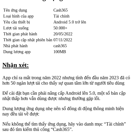
Tên ứng dụng
Cash365
Loại hình của app
Tài chính
Yêu cầu thiết bị
Android 5.0 trở lên
Lượt tải xuống
50.000+
Thời gian phát hành
20/05/2022
Thời gian cập nhật phiên bản
07/11/2022
Nhà phát hành
cash365
Dung lượng app
100MB
Nhận xét:
App chỉ ra mắt trong năm 2022 nhưng tính đến đầu năm 2023 đã có
hơn 50 ngàn lượt tải cho thấy sự quan tâm lớn từ người tiêu dùng
Để cài đặt bạn cần phải nâng cấp Android lên 5.0, một số bản cập
nhật thấp hơn vẫn dùng được nhưng thường gặp lỗi.
Dung lượng ứng dụng nhẹ nên số đông di động thông minh hiện
nay đều tải về được
Nếu không thể tìm thấy ứng dụng, hãy vào danh mục “Tài chính”
sau đó tìm kiếm thủ công “Cash365”.