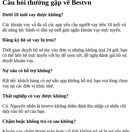
Câu hỏi thường gặp về Bestvn
Dưới 18 tuổi vay được không?
Các khoản vay và đa số các app yêu cầu người vay trên 18 tuổi và
đủ năng lực hành vi dân sự mới giải ngân khoản vay trực tuyến.
Đăng ký hồ sơ vay bị treo?
Thời gian duyệt hồ sơ tùy vào đơn vị nhưng không quá 24 giờ, bạn
có thể liên hệ trực tuyến với họ để xem xét, đề nghị đánh giá hồ sơ,
duyệt khoản vay.
Nợ xấu có hỗ trợ không?
Rất tiếc khách hàng có nợ xấu app không hỗ trợ, bạn vui lòng chọn
vay tại các đơn vị khác nhé.
Thất nghiệp có vay được không?
Có. Nguyên nhân là bestvn không thẩm định thu nhập cá nhân chỉ
dựa vào hồ sơ của bạn.
Chậm hoặc không trả có sao không?
Khoản vay chậm thanh toán hoặc cố tình không trả sẽ bị nợ xấu trên