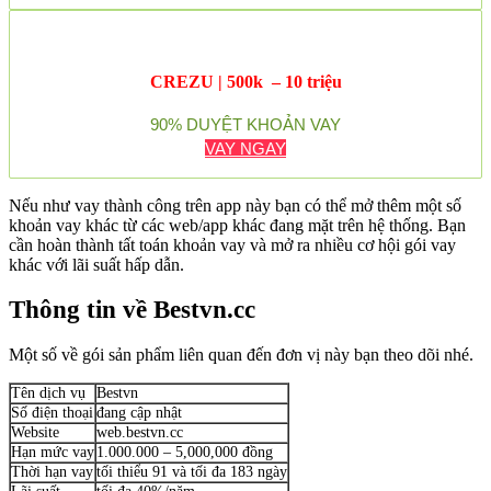
CREZU | 500k – 10 triệu
90% DUYỆT KHOẢN VAY
VAY NGAY
Nếu như vay thành công trên app này bạn có thể mở thêm một số
khoản vay khác từ các web/app khác đang mặt trên hệ thống. Bạn
cần hoàn thành tất toán khoản vay và mở ra nhiều cơ hội gói vay
khác với lãi suất hấp dẫn.
Thông tin về Bestvn.cc
Một số về gói sản phẩm liên quan đến đơn vị này bạn theo dõi nhé.
Tên dịch vụ
Bestvn
Số điện thoại
đang cập nhật
Website
web.bestvn.cc
Hạn mức vay
1.000.000 – 5,000,000 đồng
Thời hạn vay
tối thiểu 91 và tối đa 183 ngày