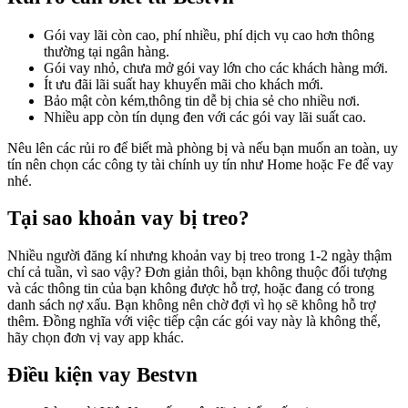
Gói vay lãi còn cao, phí nhiều, phí dịch vụ cao hơn thông
thường tại ngân hàng.
Gói vay nhỏ, chưa mở gói vay lớn cho các khách hàng mới.
Ít ưu đãi lãi suất hay khuyến mãi cho khách mới.
Bảo mật còn kém,thông tin dễ bị chia sẻ cho nhiều nơi.
Nhiều app còn tín dụng đen với các gói vay lãi suất cao.
Nêu lên các rủi ro để biết mà phòng bị và nếu bạn muốn an toàn, uy
tín nên chọn các công ty tài chính uy tín như Home hoặc Fe để vay
nhé.
Tại sao khoản vay bị treo?
Nhiều người đăng kí nhưng khoản vay bị treo trong 1-2 ngày thậm
chí cả tuần, vì sao vậy? Đơn giản thôi, bạn không thuộc đối tượng
và các thông tin của bạn không được hỗ trợ, hoặc đang có trong
danh sách nợ xấu. Bạn không nên chờ đợi vì họ sẽ không hỗ trợ
thêm. Đồng nghĩa với việc tiếp cận các gói vay này là không thể,
hãy chọn đơn vị vay app khác.
Điều kiện vay Bestvn