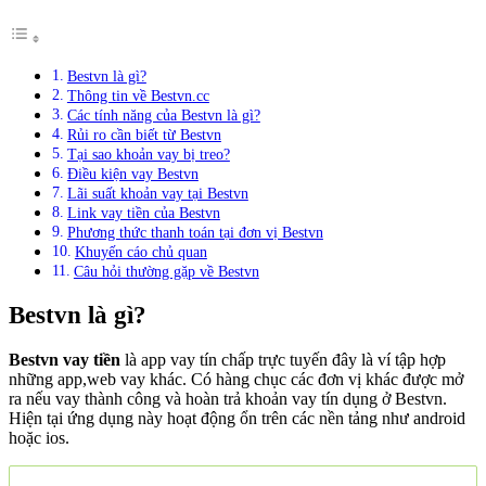
Bestvn là gì?
Thông tin về Bestvn.cc
Các tính năng của Bestvn là gì?
Rủi ro cần biết từ Bestvn
Tại sao khoản vay bị treo?
Điều kiện vay Bestvn
Lãi suất khoản vay tại Bestvn
Link vay tiền của Bestvn
Phương thức thanh toán tại đơn vị Bestvn
Khuyến cáo chủ quan
Câu hỏi thường gặp về Bestvn
Bestvn là gì?
Bestvn vay tiền
là app vay tín chấp trực tuyến đây là ví tập hợp
những app,web vay khác. Có hàng chục các đơn vị khác được mở
ra nếu vay thành công và hoàn trả khoản vay tín dụng ở Bestvn.
Hiện tại ứng dụng này hoạt động ổn trên các nền tảng như android
hoặc ios.