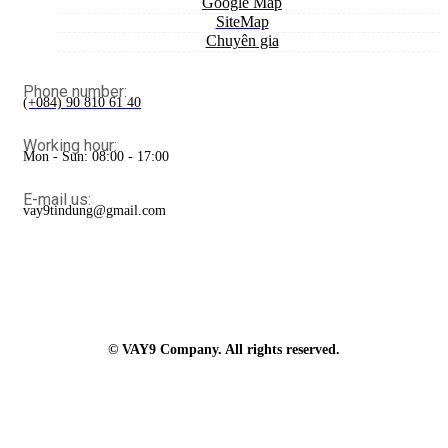
Google Map
SiteMap
Chuyên gia
Phone number:
(+084) 90 810 61 40
Working hour:
Mon - Sun: 08:00 - 17:00
E-mail us:
vay9tindung@gmail.com
© VAY9 Company. All rights reserved.