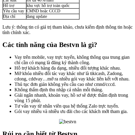
Lãi suất
tối đa 40%/năm
Hỗ trợ
khu vực hỗ trợ toàn quốc
Yêu cầu vay
CMND hoặc CCCD
Địa chỉ
đang update
Lưu ý: thông tin có giá trị tham khảo, chưa kiểm định thông tin hoặc
tính chính xác.
Các tính năng của Bestvn là gì?
Vay trên mobile, vay trực tuyến, không thông qua trung gian
chỉ cần có mạng là đăng ký thành công.
Hỗ trợ khách hàng đa dạng, nhiều đối tượng khác nhau.
Mở khóa nhiều đối tác vay khác như là tikicash, Zadong,
cdong, cddvay…mở ra nhiều gói vay khác liên kết với nhau.
Thủ tục đơn giản không yêu cầu cao như cmnd/cccd.
Không thẩm định thu nhập cá nhân mỗi tháng.
Giải ngân nhanh, khoản vay, hồ sơ sẽ được thẩm định trong
vòng 15 phút.
Tư vấn vay từ nhân viên qua hệ thống Zalo trực tuyến.
Gói vay nhiều và nhiều ưu đãi cho các khách mới tham gia.
Rủi ro cần biết từ Bestvn