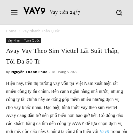
VAY9
Vay tiền 24/7
Home
Vay Nhanh Toàn Quốc
Vay Nhanh Toàn Quốc
Avay Vay Theo Sim Viettel Lãi Suất Thấp,
Tối Đa 50 Tr
By
Nguyễn Thành Phúc
-
18 Tháng 5, 2022
Hiện nay, trên thị trường vay vốn tại Việt Nam xuất hiện rất
nhiều công ty tài chính. Bên cạnh ngân hàng nhà nước, những
công ty tài chính này sẽ đóng góp thêm nhiều những dịch vụ
cho vay khác nhau. Đặc biệt, hình thức vay theo sim viettel
Avay đang dần trở nên phổ biến hơn bao giờ hết. Có đông đảo
các khách hàng đã tìm đến công ty AVAY để lựa chọn dịch vụ
mới mẻ, độc đáo này. Chúng ta cùng tìm hiểu với
Vay9
trong bài