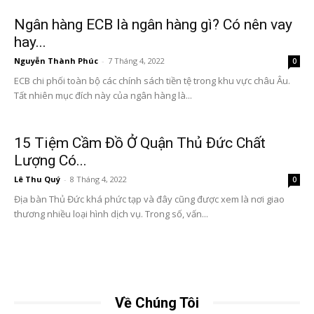
Ngân hàng ECB là ngân hàng gì? Có nên vay
hay...
Nguyễn Thành Phúc
-
7 Tháng 4, 2022
0
ECB chi phối toàn bộ các chính sách tiền tệ trong khu vực châu Âu.
Tất nhiên mục đích này của ngân hàng là...
15 Tiệm Cầm Đồ Ở Quận Thủ Đức Chất
Lượng Có...
Lê Thu Quý
-
8 Tháng 4, 2022
0
Địa bàn Thủ Đức khá phức tạp và đây cũng được xem là nơi giao
thương nhiều loại hình dịch vụ. Trong số, vấn...
Về Chúng Tôi