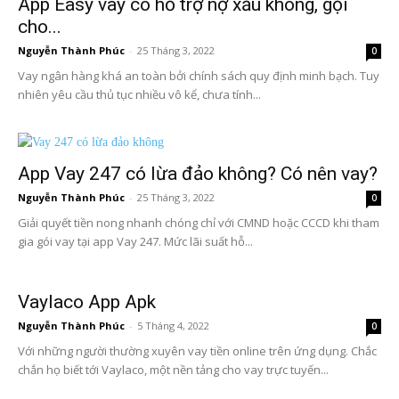
App Easy vay có hỗ trợ nợ xấu không, gọi
cho...
Nguyễn Thành Phúc
-
25 Tháng 3, 2022
0
Vay ngân hàng khá an toàn bởi chính sách quy định minh bạch. Tuy
nhiên yêu cầu thủ tục nhiều vô kể, chưa tính...
App Vay 247 có lừa đảo không? Có nên vay?
Nguyễn Thành Phúc
-
25 Tháng 3, 2022
0
Giải quyết tiền nong nhanh chóng chỉ với CMND hoặc CCCD khi tham
gia gói vay tại app Vay 247. Mức lãi suất hỗ...
Vaylaco App Apk
Nguyễn Thành Phúc
-
5 Tháng 4, 2022
0
Với những người thường xuyên vay tiền online trên ứng dụng. Chắc
chắn họ biết tới Vaylaco, một nền tảng cho vay trực tuyến...