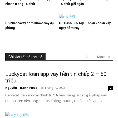
nhanh trong 15 phút
15 phút giải ngân
H5 nhanhavay.com khoản vay dự
H5 Cash 365.top – nhận khoản vay
phòng
ngay hôm nay
Bài viết tất cả tác giả
All
More
Luckycat loan app vay tiền tín chấp 2 – 50
triệu
Nguyễn Thành Phúc
-
28 Tháng 10, 2022
2
Luckycat loan app tài chính trực tuyến mang lại các giải pháp vay
nhanh trên nền tảng mobile. Thông thường có rất nhiều app...