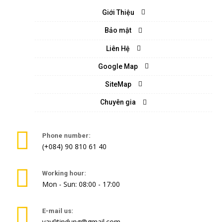
Giới Thiệu
Bảo mật
Liên Hệ
Google Map
SiteMap
Chuyên gia
Phone number:
(+084) 90 810 61 40
Working hour:
Mon - Sun: 08:00 - 17:00
E-mail us:
vay9tindung@gmail.com