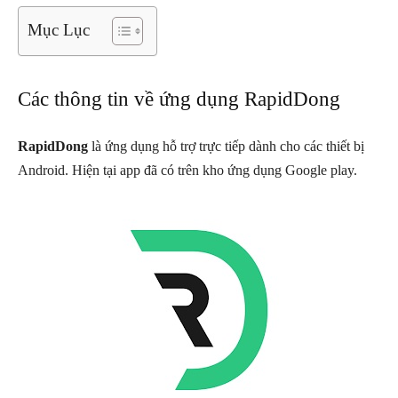
Mục Lục
Các thông tin về ứng dụng RapidDong
RapidDong
là ứng dụng hỗ trợ trực tiếp dành cho các thiết bị
Android. Hiện tại app đã có trên kho ứng dụng Google play.