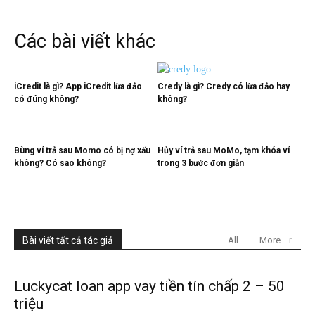
Các bài viết khác
iCredit là gì? App iCredit lừa đảo
Credy là gì? Credy có lừa đảo hay
có đúng không?
không?
Bùng ví trả sau Momo có bị nợ xấu
Hủy ví trả sau MoMo, tạm khóa ví
không? Có sao không?
trong 3 bước đơn giản
Bài viết tất cả tác giả
All
More
Luckycat loan app vay tiền tín chấp 2 – 50
triệu