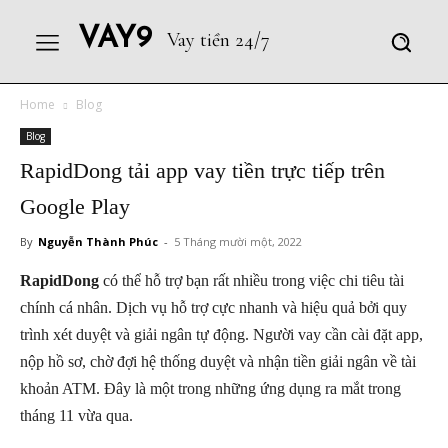
VAY9
Vay tiền 24/7
Home
Blog
Blog
RapidDong tải app vay tiền trực tiếp trên
Google Play
By
Nguyễn Thành Phúc
-
5 Tháng mười một, 2022
RapidDong
có thể hỗ trợ bạn rất nhiều trong việc chi tiêu tài
chính cá nhân. Dịch vụ hỗ trợ cực nhanh và hiệu quả bởi quy
trình xét duyệt và giải ngân tự động. Người vay cần cài đặt app,
nộp hồ sơ, chờ đợi hệ thống duyệt và nhận tiền giải ngân về tài
khoản ATM. Đây là một trong những ứng dụng ra mắt trong
tháng 11 vừa qua.