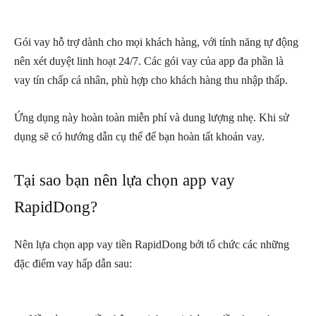
Gói vay hỗ trợ dành cho mọi khách hàng, với tính năng tự động
nên xét duyệt linh hoạt 24/7. Các gói vay của app đa phần là
vay tín chấp cá nhân, phù hợp cho khách hàng thu nhập thấp.
Ứng dụng này hoàn toàn miễn phí và dung lượng nhẹ. Khi sử
dụng sẽ có hướng dẫn cụ thể để bạn hoàn tất khoản vay.
Tại sao bạn nên lựa chọn app vay
RapidDong?
Nên lựa chọn app vay tiền RapidDong bởi tổ chức các những
đặc điểm vay hấp dẫn sau: