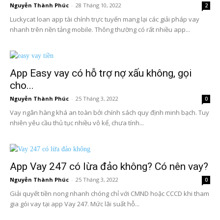
Nguyễn Thành Phúc
-
28 Tháng 10, 2022
2
Luckycat loan app tài chính trực tuyến mang lại các giải pháp vay
nhanh trên nền tảng mobile. Thông thường có rất nhiều app...
App Easy vay có hỗ trợ nợ xấu không, gọi
cho...
Nguyễn Thành Phúc
-
25 Tháng 3, 2022
0
Vay ngân hàng khá an toàn bởi chính sách quy định minh bạch. Tuy
nhiên yêu cầu thủ tục nhiều vô kể, chưa tính...
App Vay 247 có lừa đảo không? Có nên vay?
Nguyễn Thành Phúc
-
25 Tháng 3, 2022
0
Giải quyết tiền nong nhanh chóng chỉ với CMND hoặc CCCD khi tham
gia gói vay tại app Vay 247. Mức lãi suất hỗ...