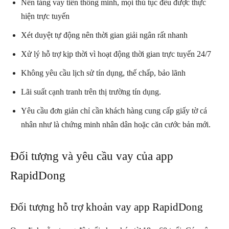
Nền tảng vay tiền thông minh, mọi thủ tục đều được thực
hiện trực tuyến
Xét duyệt tự động nên thời gian giải ngân rất nhanh
Xử lý hỗ trợ kịp thời vì hoạt động thời gian trực tuyến 24/7
Không yêu cầu lịch sử tín dụng, thế chấp, bảo lãnh
Lãi suất cạnh tranh trên thị trường tín dụng.
Yêu cầu đơn giản chỉ cần khách hàng cung cấp giấy tờ cá
nhân như là chứng minh nhân dân hoặc căn cước bản mới.
Đối tượng và yêu cầu vay của app
RapidDong
Đối tượng hỗ trợ khoản vay app RapidDong