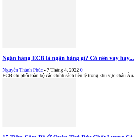
Ngân hàng ECB là ngân hàng gì? Có nên vay hay...
Nguyễn Thành Phúc
-
7 Tháng 4, 2022
0
ECB chi phối toàn bộ các chính sách tiền tệ trong khu vực châu Âu. 