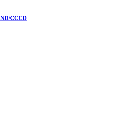
 CMND/CCCD