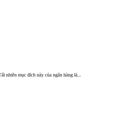
Tất nhiên mục đích này của ngân hàng là...