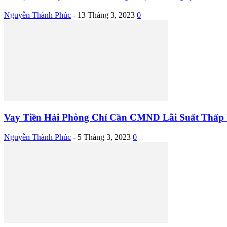
Nguyễn Thành Phúc
-
13 Tháng 3, 2023
0
Vay Tiền Hải Phòng Chỉ Cần CMND Lãi Suất Thấp U
Nguyễn Thành Phúc
-
5 Tháng 3, 2023
0