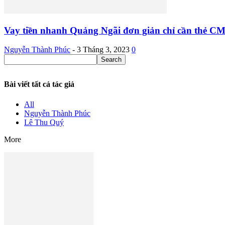
Vay tiền nhanh Quảng Ngãi đơn giản chỉ cần thẻ
Nguyễn Thành Phúc
-
3 Tháng 3, 2023
0
Bài viết tất cả tác giả
All
Nguyễn Thành Phúc
Lê Thu Quý
More