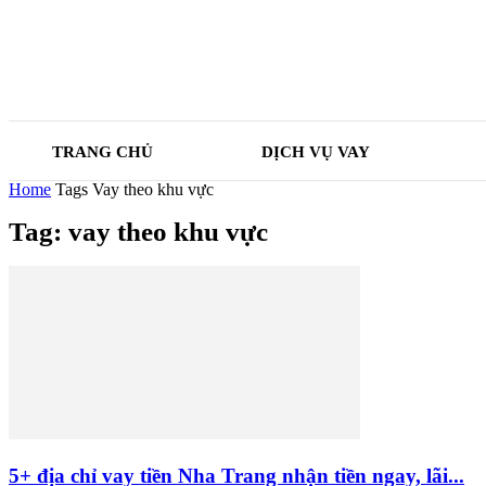
TRANG CHỦ
DỊCH VỤ VAY
Home
Tags
Vay theo khu vực
Tag: vay theo khu vực
5+ địa chỉ vay tiền Nha Trang nhận tiền ngay, lãi...