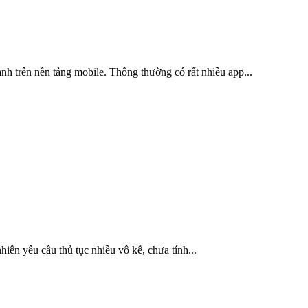
anh trên nền tảng mobile. Thông thường có rất nhiều app...
iên yêu cầu thủ tục nhiều vô kể, chưa tính...